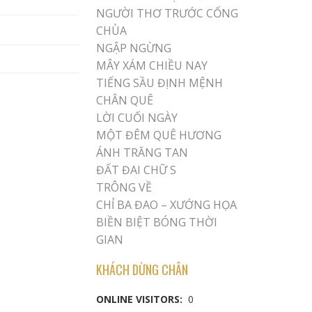
NGƯỜI THƠ TRƯỚC CỔNG
CHÙA
NGẬP NGỪNG
MÂY XÁM CHIỀU NAY
TIẾNG SẦU ĐỊNH MỆNH
CHÂN QUÊ
LỜI CUỐI NGÀY
MỘT ĐÊM QUÊ HƯƠNG
ÁNH TRĂNG TAN
ĐẤT ĐAI CHỮ S
TRÔNG VỀ
CHỈ BA ĐAO – XƯỚNG HỌA
BIỀN BIỆT BÓNG THỜI
GIAN
KHÁCH DỪNG CHÂN
ONLINE VISITORS:
0