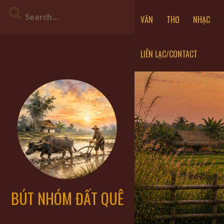
VĂN
THƠ
NHẠC
LIÊN LẠC/CONTACT
BÚT NHÓM ĐẤT QUÊ