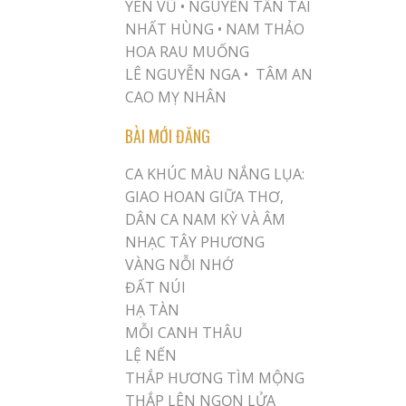
YÊN VŨ
•
NGUYỄN TẤN TÀI
NHẤT HÙNG
•
NAM THẢO
HOA RAU MUỐNG
LÊ NGUYỄN NGA •
TÂM AN
CAO MỴ NHÂN
BÀI MỚI ĐĂNG
CA KHÚC MÀU NẮNG LỤA:
GIAO HOAN GIỮA THƠ,
DÂN CA NAM KỲ VÀ ÂM
NHẠC TÂY PHƯƠNG
VÀNG NỖI NHỚ
ĐẤT NÚI
HẠ TÀN
MỖI CANH THÂU
LỆ NẾN
THẮP HƯƠNG TÌM MỘNG
THẮP LÊN NGỌN LỬA