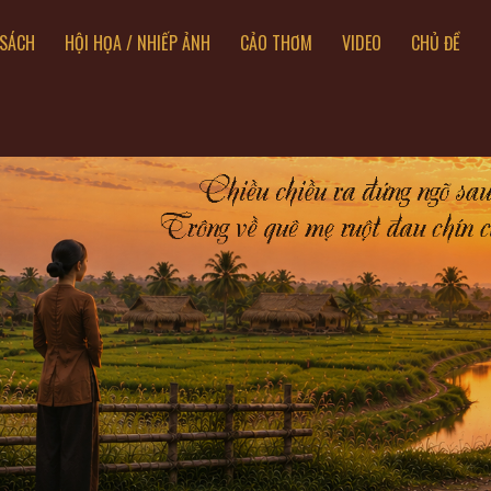
SÁCH
HỘI HỌA / NHIẾP ẢNH
CẢO THƠM
VIDEO
CHỦ ĐỀ