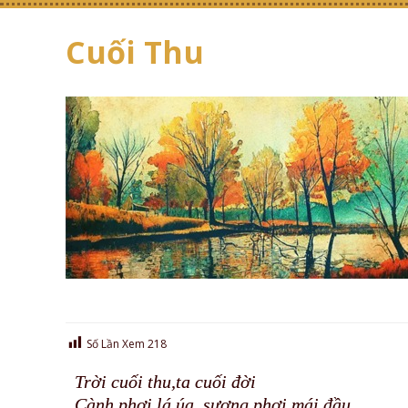
Cuối Thu
Số Lần Xem
218
Trời cuối thu,ta cuối đời
Cành phơi lá úa, sương phơi mái đầu