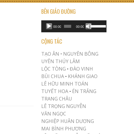
BÊN GIÁO ĐƯỜNG
USE UP/DOWN ARROW KEYS TO INCREASE OR DECREASE VOLUME.
Audio
00:00
00:00
Player
CỘNG TÁC
TẠO ÂN •
NGUYÊN BÔNG
UYÊN THÚY LÂM
LỘC TÒNG
ĐÀO VINH
•
BÙI CHUA
KHÁNH GIAO
•
LÊ HỮU MINH TOÁN
TUYẾT HOA
ÉN TRẮNG
•
TRANG CHÂU
LÊ TRỌNG NGUYỄN
VĂN NGỌC
NGHIỆP HUÂN DƯƠNG
MAI BÌNH PHƯƠNG