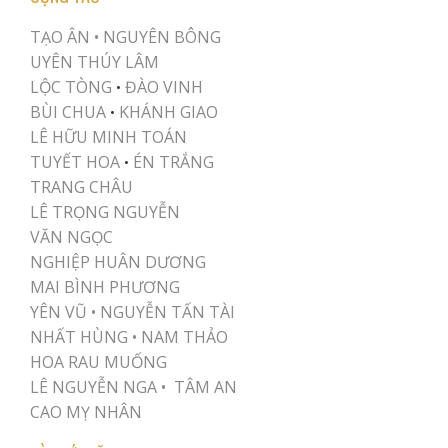
TẠO ÂN •
NGUYÊN BÔNG
UYÊN THÚY LÂM
LỘC TÒNG
ĐÀO VINH
•
BÙI CHUA
KHÁNH GIAO
•
LÊ HỮU MINH TOÁN
TUYẾT HOA
ÉN TRẮNG
•
TRANG CHÂU
LÊ TRỌNG NGUYỄN
VĂN NGỌC
NGHIỆP HUÂN DƯƠNG
MAI BÌNH PHƯƠNG
YÊN VŨ
•
NGUYỄN TẤN TÀI
NHẤT HÙNG
•
NAM THẢO
HOA RAU MUỐNG
LÊ NGUYỄN NGA •
TÂM AN
CAO MỴ NHÂN