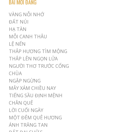
BÀI MỚI ĐĂNG
VÀNG NỖI NHỚ
ĐẤT NÚI
HẠ TÀN
MỖI CANH THÂU
LỆ NẾN
THẮP HƯƠNG TÌM MỘNG
THẮP LÊN NGỌN LỬA
NGƯỜI THƠ TRƯỚC CỔNG
CHÙA
NGẬP NGỪNG
MÂY XÁM CHIỀU NAY
TIẾNG SẦU ĐỊNH MỆNH
CHÂN QUÊ
LỜI CUỐI NGÀY
MỘT ĐÊM QUÊ HƯƠNG
ÁNH TRĂNG TAN