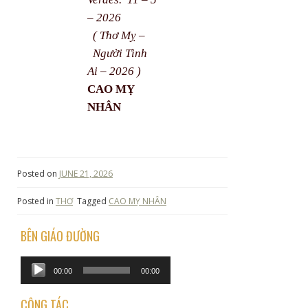
– 2026
( Thơ Mỵ –
Người Tình
Ai – 2026 )
CAO MỴ
NHÂN
Posted on
JUNE 21, 2026
Posted in
THƠ
Tagged
CAO MỴ NHÂN
BÊN GIÁO ĐƯỜNG
Audio
00:00
00:00
Player
CỘNG TÁC