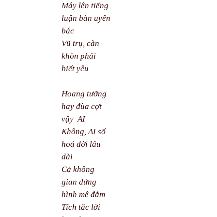
Máy lên tiếng
luận bàn uyên
bác
Vũ trụ, càn
khôn phải
biết yêu
Hoang tưởng
hay đùa cợt
vậy
AI
Không, AI số
hoá đời lâu
dài
Cả không
gian đứng
hình mê đắm
Tích tắc lời