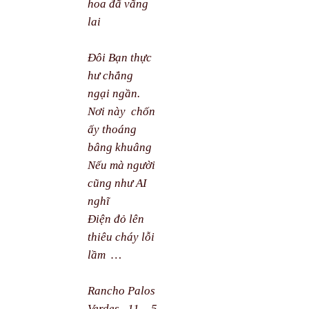
hoa đã vãng
lai
Đôi Bạn thực
hư chẳng
ngại ngần.
Nơi này
chốn
ấy thoáng
bâng khuâng
Nếu mà người
cũng như AI
nghĩ
Điện đỏ lên
thiêu cháy lỗi
lầm
…
Rancho Palos
Verdes.
11 – 5