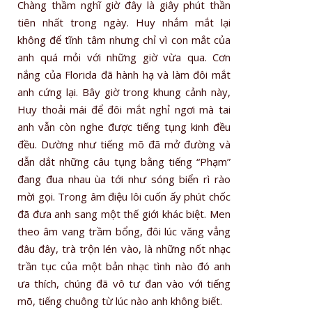
Chàng thầm nghĩ giờ đây là giây phút thần
tiên nhất trong ngày. Huy nhắm mắt lại
không để tĩnh tâm nhưng chỉ vì con mắt của
anh quá mỏi với những giờ vừa qua. Cơn
nắng của Florida đã hành hạ và làm đôi mắt
anh cứng lại. Bây giờ trong khung cảnh này,
Huy thoải mái để đôi mắt nghỉ ngơi mà tai
anh vẫn còn nghe được tiếng tụng kinh đều
đều. Dường như tiếng mõ đã mở đường và
dẫn dắt những câu tụng bằng tiếng “Phạm”
đang đua nhau ùa tới như sóng biển rì rào
mời gọi. Trong âm điệu lôi cuốn ấy phút chốc
đã đưa anh sang một thế giới khác biệt. Men
theo âm vang trầm bổng, đôi lúc văng vẳng
đâu đây, trà trộn lén vào, là những nốt nhạc
trần tục của một bản nhạc tình nào đó anh
ưa thích, chúng đã vô tư đan vào với tiếng
mõ, tiếng chuông từ lúc nào anh không biết.