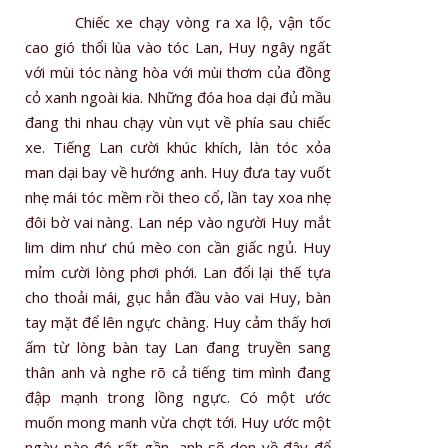
Chiếc xe chạy vòng ra xa lộ, vận tốc
cao gió thổi lùa vào tóc Lan, Huy ngây ngất
với mùi tóc nàng hòa với mùi thơm của đồng
cỏ xanh ngoài kia. Những đóa hoa dại đủ mầu
đang thi nhau chạy vùn vụt về phía sau chiếc
xe. Tiếng Lan cười khúc khích, làn tóc xỏa
man dại bay về hướng anh. Huy đưa tay vuốt
nhẹ mái tóc mềm rồi theo cổ, lần tay xoa nhẹ
đôi bờ vai nàng. Lan nép vào người Huy mắt
lim dim như chú mèo con cần giấc ngủ. Huy
mỉm cười lòng phơi phới. Lan đổi lại thế tựa
cho thoải mái, gục hẳn đầu vào vai Huy, bàn
tay mặt để lên ngực chàng. Huy cảm thấy hơi
ấm từ lòng bàn tay Lan đang truyền sang
thân anh và nghe rõ cả tiếng tim mình đang
đập mạnh trong lồng ngực. Có một ước
muốn mong manh vừa chợt tới. Huy ước một
ngày nào đó rất gần, anh sẽ dọn về đây để