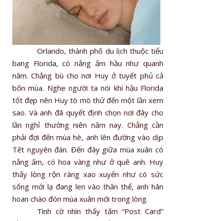
Orlando, thành phố du lịch thuộc tiểu
bang Florida, có nắng ấm hầu như quanh
năm. Chẳng bù cho nơi Huy ở tuyết phủ cả
bốn mùa. Nghe người ta nói khí hậu Florida
tốt đẹp nên Huy tò mò thử đến một lần xem
sao. Và anh đã quyết định chọn nơi đây cho
lần nghỉ thường niên năm nay. Chẳng cần
phải đợi đến mùa hè, anh lên đường vào dịp
Tết nguyên đán. Đến đây giữa mùa xuân có
nắng ấm, có hoa vàng như ở quê anh. Huy
thấy lòng rộn ràng xao xuyến như có sức
sống mới lạ đang len vào thân thể, anh hân
hoan chào đón mùa xuân mới trong lòng.
Tình cờ nhìn thấy tấm “Post Card”