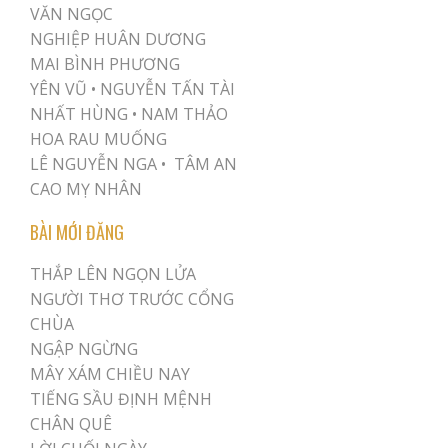
VĂN NGỌC
NGHIỆP HUÂN DƯƠNG
MAI BÌNH PHƯƠNG
YÊN VŨ
•
NGUYỄN TẤN TÀI
NHẤT HÙNG
•
NAM THẢO
HOA RAU MUỐNG
LÊ NGUYỄN NGA •
TÂM AN
CAO MỴ NHÂN
BÀI MỚI ĐĂNG
THẮP LÊN NGỌN LỬA
NGƯỜI THƠ TRƯỚC CỔNG
CHÙA
NGẬP NGỪNG
MÂY XÁM CHIỀU NAY
TIẾNG SẦU ĐỊNH MỆNH
CHÂN QUÊ