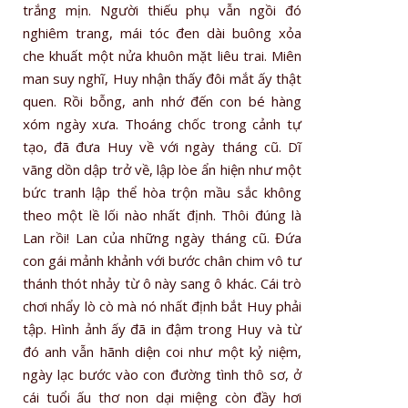
trắng mịn. Người thiếu phụ vẫn ngồi đó
nghiêm trang, mái tóc đen dài buông xỏa
che khuất một nửa khuôn mặt liêu trai. Miên
man suy nghĩ, Huy nhận thấy đôi mắt ấy thật
quen. Rồi bỗng, anh nhớ đến con bé hàng
xóm ngày xưa. Thoáng chốc trong cảnh tự
tạo, đã đưa Huy về với ngày tháng cũ. Dĩ
vãng dồn dập trở về, lập lòe ẩn hiện như một
bức tranh lập thể hòa trộn mầu sắc không
theo một lề lối nào nhất định. Thôi đúng là
Lan rồi! Lan của những ngày tháng cũ. Đứa
con gái mảnh khảnh với bước chân chim vô tư
thánh thót nhảy từ ô này sang ô khác. Cái trò
chơi nhẩy lò cò mà nó nhất định bắt Huy phải
tập. Hình ảnh ấy đã in đậm trong Huy và từ
đó anh vẫn hãnh diện coi như một kỷ niệm,
ngày lạc bước vào con đường tình thô sơ, ở
cái tuổi ấu thơ non dại miệng còn đầy hơi