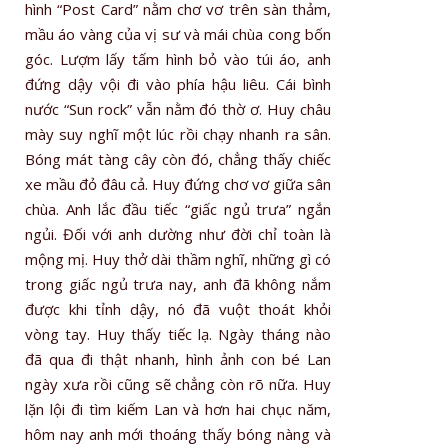
hình “Post Card” nằm chơ vơ trên sàn thảm,
mầu áo vàng của vị sư và mái chùa cong bốn
góc. Lượm lấy tấm hình bỏ vào túi áo, anh
đứng dậy vội đi vào phía hậu liêu. Cái bình
nước “Sun rock” vẫn nằm đó thờ ơ. Huy châu
mày suy nghĩ một lúc rồi chạy nhanh ra sân.
Bóng mát tàng cây còn đó, chẳng thấy chiếc
xe mầu đỏ đâu cả. Huy đứng chơ vơ giữa sân
chùa. Anh lắc đầu tiếc “giấc ngủ trưa” ngắn
ngủi. Đối với anh dường như đời chỉ toàn là
mộng mị. Huy thở dài thầm nghĩ, những gì có
trong giấc ngủ trưa nay, anh đã không nắm
được khi tỉnh dậy, nó đã vuột thoát khỏi
vòng tay. Huy thấy tiếc lạ. Ngày tháng nào
đã qua đi thật nhanh, hình ảnh con bé Lan
ngày xưa rồi cũng sẽ chẳng còn rõ nữa. Huy
lặn lội đi tìm kiếm Lan và hơn hai chục năm,
hôm nay anh mới thoáng thấy bóng nàng và