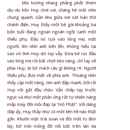
Mùi hương nhang phẳng phất thơm
dịu du hồn Huy chơi vơi, chàng hé mắt nhìn
chung quanh. Gần khu giữa nơi sát bàn thờ
chánh điện, Huy thấy một bé gái khoảng ba
bốn tuổi đang ngoan ngoãn ngồi cạnh một
thiếu phụ. Đầu nó tựa vào lòng mẹ, mắt
ngước lên nhìn anh bẽn lẽn. Không hiểu tại
sao vô tình Huy dơ tay vẫy. Đứa bé rúc đầu
vào lòng mẹ rồi bất chợt kéo nàng, chỉ tay về
phía Huy, bi bô mách câu gì không rõ. Người
thiếu phụ đưa mắt về phía anh. Thoáng nhìn
thấy cặp mắt nàng, tim anh đập mạnh, bối rối
Huy vội gật đầu chào. Vẫn chắp tay trước
ngực và như một phản ứng rất tự nhiên nàng
mấp máy đôi môi đáp lại “mô Phật”. Với dáng
dấp ấy, Huy thấy như có một liên hệ nào thật
gần. Khuôn mặt trái soan và đôi mắt to đen
láy, bờ môi mộng đỏ nổi bật trên làn da