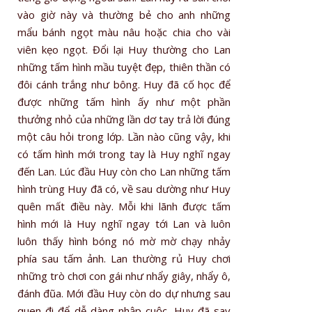
vào giờ này và thường bẻ cho anh những
mẩu bánh ngọt màu nâu hoặc chia cho vài
viên kẹo ngọt. Đổi lại Huy thường cho Lan
những tấm hình mầu tuyệt đẹp, thiên thần có
đôi cánh trắng như bông. Huy đã cố học để
được những tấm hình ấy như một phần
thưởng nhỏ của những lần dơ tay trả lời đúng
một câu hỏi trong lớp. Lần nào cũng vậy, khi
có tấm hình mới trong tay là Huy nghĩ ngay
đến Lan. Lúc đầu Huy còn cho Lan những tấm
hình trùng Huy đã có, về sau dường như Huy
quên mất điều này. Mỗi khi lãnh được tấm
hình mới là Huy nghĩ ngay tới Lan và luôn
luôn thấy hình bóng nó mờ mờ chạy nhảy
phía sau tấm ảnh. Lan thường rủ Huy chơi
những trò chơi con gái như nhẩy giây, nhẩy ô,
đánh đũa. Mới đầu Huy còn do dự nhưng sau
quen đi để dễ dàng nhập cuộc. Huy đã say