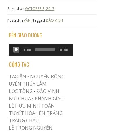
Posted on
OCTOBER 8, 2017
Posted in
VĂN
Tagged
ĐÀO VINH
BÊN GIÁO ĐƯỜNG
Audio
00:00
00:00
Player
CỘNG TÁC
TẠO ÂN •
NGUYÊN BÔNG
UYÊN THÚY LÂM
LỘC TÒNG
ĐÀO VINH
•
BÙI CHUA
KHÁNH GIAO
•
LÊ HỮU MINH TOÁN
TUYẾT HOA
ÉN TRẮNG
•
TRANG CHÂU
LÊ TRỌNG NGUYỄN