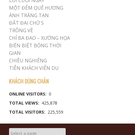
LỜI CUỐI NGÀY
MỘT ĐÊM QUÊ HƯƠNG
ÁNH TRĂNG TAN
ĐẤT ĐAI CHỮ S
TRÔNG VỀ
CHỈ BA ĐAO – XƯỚNG HỌA
BIỀN BIỆT BÓNG THỜI
GIAN
CHIỀU NGHIÊNG
TIỄN KHÁCH VIỄN DU
KHÁCH DỪNG CHÂN
ONLINE VISITORS:
0
TOTAL VIEWS:
425,878
TOTAL VISITORS:
225,559