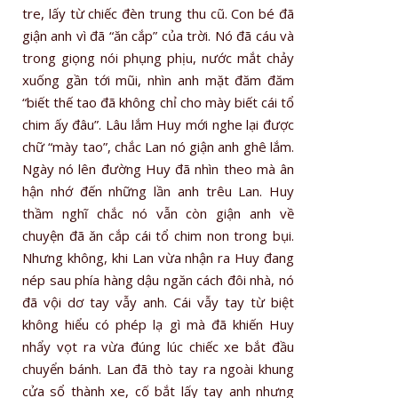
tre, lấy từ chiếc đèn trung thu cũ. Con bé đã
giận anh vì đã “ăn cắp” của trời. Nó đã cáu và
trong giọng nói phụng phịu, nước mắt chảy
xuống gần tới mũi, nhìn anh mặt đăm đăm
“biết thế tao đã không chỉ cho mày biết cái tổ
chim ấy đâu”. Lâu lắm Huy mới nghe lại được
chữ “mày tao”, chắc Lan nó giận anh ghê lắm.
Ngày nó lên đường Huy đã nhìn theo mà ân
hận nhớ đến những lần anh trêu Lan. Huy
thầm nghĩ chắc nó vẫn còn giận anh về
chuyện đã ăn cắp cái tổ chim non trong bụi.
Nhưng không, khi Lan vừa nhận ra Huy đang
nép sau phía hàng dậu ngăn cách đôi nhà, nó
đã vội dơ tay vẫy anh. Cái vẫy tay từ biệt
không hiểu có phép lạ gì mà đã khiến Huy
nhẩy vọt ra vừa đúng lúc chiếc xe bắt đầu
chuyển bánh. Lan đã thò tay ra ngoài khung
cửa sổ thành xe, cố bắt lấy tay anh nhưng