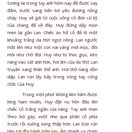
tương lai trong tay anh hôm nay để được say
đắm, bước sang bến bờ yêu đương nồng
cháy. Huy sẽ giã từ cuộc sống cô đơn cũ kỹ
của chàng để về đây. Huy đứng dậy mon
men lại gần Lan. Chiếc áo hở cổ để lộ một
khoảng trắng da thịt ngọt nồng. Lan ngước
mắt lên như một con nai vàng mời mọc, đôi
môi như chờ đợi. Huy như bị thúc giục, kéo
nàng vào sát anh hơn, hơi ấm của da thịt Lan
truyền sang thân thể anh. Hơi thở nàng dồn
dập. Lan run lẩy bẩy trong vòng tay cứng
chắc của Huy.
Trong một phút không kìm hãm được
lòng ham muốn, Huy đặt nụ hôn đầu lên
chiếc cổ trắng ngần của nàng. Tay anh men
theo bờ gáy, vuốt nhẹ qua phần cổ phía
trước rồi xuống vùng thấp hơn. Lan bủn rủn
làm rơi đĩa bánh trên tay. Âm thanh va chạm