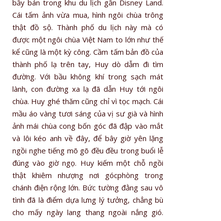
bầy bán trong khu du lịch gần Disney Land.
Cái tấm ảnh vừa mua, hình ngôi chùa trông
thật đồ sộ. Thành phố du lịch này mà có
được một ngôi chùa Việt Nam to lớn như thế
kể cũng là một kỳ công. Cầm tấm bản đồ của
thành phố lạ trên tay, Huy dò dẫm đi tìm
đường. Với bầu không khí trong sạch mát
lành, con đường xa lạ đã dẫn Huy tới ngôi
chùa. Huy ghé thăm cũng chỉ vì tọc mạch. Cái
mầu áo vàng tươi sáng của vị sư già và hình
ảnh mái chùa cong bốn góc đã đập vào mắt
và lôi kéo anh về đây, để bây giờ yên lặng
ngồi nghe tiếng mõ gõ đều đều trong buổi lễ
đúng vào giờ ngọ. Huy kiếm một chỗ ngồi
thật khiêm nhượng nơi gócphòng trong
chánh điện rộng lớn. Bức tường đằng sau vô
tình đã là điểm dựa lưng lý tưởng, chẳng bù
cho mấy ngày lang thang ngoài nắng gió.