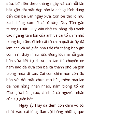
sữa. Lớn lên theo tháng ngày và cứ mỗi lần
bắt gặp đôi mắt đẹp nào là anh lại hình dung
đến con bé Lan ngày xưa. Con bé thò lò mũi
xanh hàng xóm ở cái đường Duy Tân gần
trường Luật. Huy vẫn nhớ cái hàng dậu xanh
cao ngang tầm lớn của anh và cái tổ chim nhỏ
trong bụi rậm. Chính cái tổ chim quái ác ấy đã
làm anh và nó giận nhau để rồi chẳng bao giờ
còn nhìn thấy nhau nữa. Đúng lúc mà nỗi giận
hờn vừa kết tụ chưa kịp tan thì chuyến xe
năm nào đã đưa con bé xa thành phố Saigon
trong mùa di tản. Cái con chim non còn đỏ
hỏn với đôi mắt chưa mở hết, mềm mại làn
da non hồng nhăn nheo, nằm trong tổ kín
đáo giữa hàng rào, chính là cái nguyên nhân
của sự giận hờn.
Ngày ấy Huy đã đem con chim vô tội
nhốt vào cái lồng đan vội bằng những que