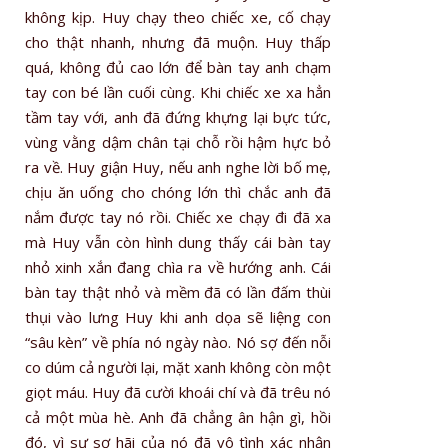
không kịp. Huy chạy theo chiếc xe, cố chạy
cho thật nhanh, nhưng đã muộn. Huy thấp
quá, không đủ cao lớn để bàn tay anh chạm
tay con bé lần cuối cùng. Khi chiếc xe xa hẳn
tầm tay với, anh đã đứng khựng lại bực tức,
vùng vằng dậm chân tại chỗ rồi hậm hực bỏ
ra về. Huy giận Huy, nếu anh nghe lời bố mẹ,
chịu ăn uống cho chóng lớn thì chắc anh đã
nắm được tay nó rồi. Chiếc xe chạy đi đã xa
mà Huy vẫn còn hình dung thấy cái bàn tay
nhỏ xinh xắn đang chìa ra về hướng anh. Cái
bàn tay thật nhỏ và mềm đã có lần đấm thùi
thụi vào lưng Huy khi anh dọa sẽ liệng con
“sâu kèn” về phía nó ngày nào. Nó sợ đến nỗi
co dúm cả người lại, mặt xanh không còn một
giọt máu. Huy đã cười khoái chí và đã trêu nó
cả một mùa hè. Anh đã chẳng ân hận gì, hồi
đó, vì sự sợ hãi của nó đã vô tình xác nhận