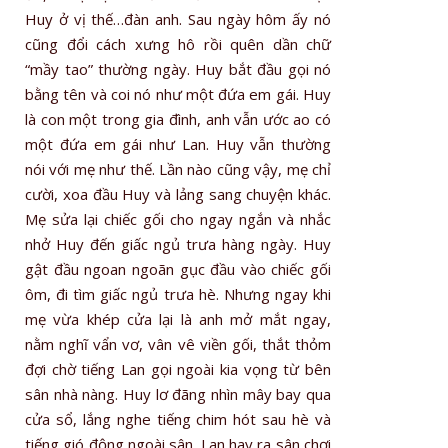
Huy ở vị thế…đàn anh. Sau ngày hôm ấy nó
cũng đổi cách xưng hô rồi quên dần chữ
“mầy tao” thường ngày. Huy bắt đầu gọi nó
bằng tên và coi nó như một đứa em gái. Huy
là con một trong gia đình, anh vẫn ước ao có
một đứa em gái như Lan. Huy vẫn thường
nói với mẹ như thế. Lần nào cũng vậy, mẹ chỉ
cười, xoa đầu Huy và lảng sang chuyện khác.
Mẹ sửa lại chiếc gối cho ngay ngắn và nhắc
nhở Huy đến giấc ngủ trưa hàng ngày. Huy
gật đầu ngoan ngoãn gục đầu vào chiếc gối
ôm, đi tìm giấc ngủ trưa hè. Nhưng ngay khi
mẹ vừa khép cửa lại là anh mở mắt ngay,
nằm nghĩ vẩn vơ, vân vê viền gối, thắt thỏm
đợi chờ tiếng Lan gọi ngoài kia vọng từ bên
sân nhà nàng. Huy lơ đãng nhìn mây bay qua
cửa sổ, lắng nghe tiếng chim hót sau hè và
tiếng gió động ngoài sân. Lan hay ra sân chơi