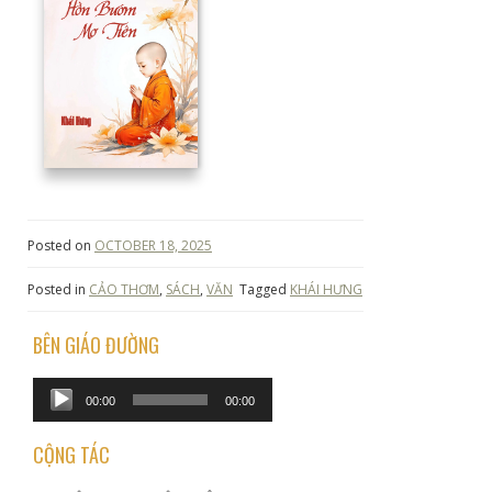
Posted on
OCTOBER 18, 2025
Posted in
CẢO THƠM
,
SÁCH
,
VĂN
Tagged
KHÁI HƯNG
BÊN GIÁO ĐƯỜNG
Audio
00:00
00:00
Player
CỘNG TÁC