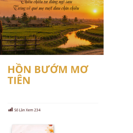
HỒN BƯỚM MƠ
TIÊN
Số Lần Xem
234