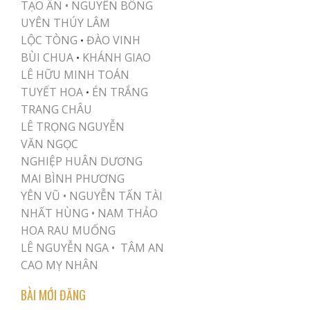
TẠO ÂN •
NGUYÊN BÔNG
UYÊN THÚY LÂM
LỘC TÒNG
ĐÀO VINH
•
BÙI CHUA
KHÁNH GIAO
•
LÊ HỮU MINH TOÁN
TUYẾT HOA
ÉN TRẮNG
•
TRANG CHÂU
LÊ TRỌNG NGUYỄN
VĂN NGỌC
NGHIỆP HUÂN DƯƠNG
MAI BÌNH PHƯƠNG
YÊN VŨ
•
NGUYỄN TẤN TÀI
NHẤT HÙNG
•
NAM THẢO
HOA RAU MUỐNG
LÊ NGUYỄN NGA •
TÂM AN
CAO MỴ NHÂN
BÀI MỚI ĐĂNG