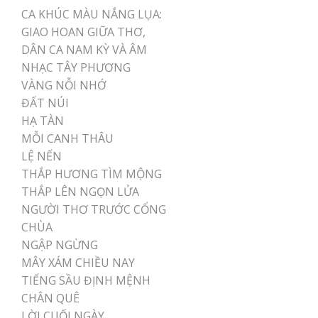
CA KHÚC MÀU NẮNG LỤA:
GIAO HOAN GIỮA THƠ,
DÂN CA NAM KỲ VÀ ÂM
NHẠC TÂY PHƯƠNG
VÀNG NỖI NHỚ
ĐẤT NÚI
HẠ TÀN
MỖI CANH THÂU
LỆ NẾN
THẮP HƯƠNG TÌM MỘNG
THẮP LÊN NGỌN LỬA
NGƯỜI THƠ TRƯỚC CỔNG
CHÙA
NGẬP NGỪNG
MÂY XÁM CHIỀU NAY
TIẾNG SẦU ĐỊNH MỆNH
CHÂN QUÊ
LỜI CUỐI NGÀY