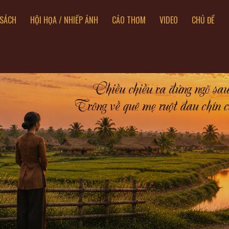
SÁCH
HỘI HỌA / NHIẾP ẢNH
CẢO THƠM
VIDEO
CHỦ ĐỀ