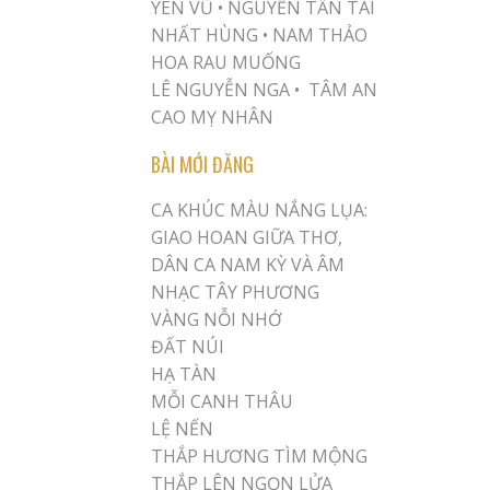
YÊN VŨ
•
NGUYỄN TẤN TÀI
NHẤT HÙNG
•
NAM THẢO
HOA RAU MUỐNG
LÊ NGUYỄN NGA •
TÂM AN
CAO MỴ NHÂN
BÀI MỚI ĐĂNG
CA KHÚC MÀU NẮNG LỤA:
GIAO HOAN GIỮA THƠ,
DÂN CA NAM KỲ VÀ ÂM
NHẠC TÂY PHƯƠNG
VÀNG NỖI NHỚ
ĐẤT NÚI
HẠ TÀN
MỖI CANH THÂU
LỆ NẾN
THẮP HƯƠNG TÌM MỘNG
THẮP LÊN NGỌN LỬA