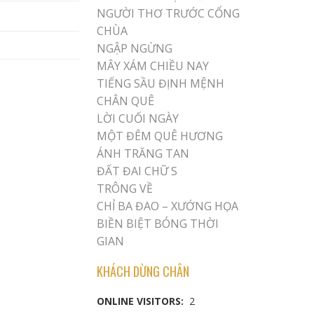
NGƯỜI THƠ TRƯỚC CỔNG
CHÙA
NGẬP NGỪNG
MÂY XÁM CHIỀU NAY
TIẾNG SẦU ĐỊNH MỆNH
CHÂN QUÊ
LỜI CUỐI NGÀY
MỘT ĐÊM QUÊ HƯƠNG
ÁNH TRĂNG TAN
ĐẤT ĐAI CHỮ S
TRÔNG VỀ
CHỈ BA ĐAO – XƯỚNG HỌA
BIỀN BIỆT BÓNG THỜI
GIAN
KHÁCH DỪNG CHÂN
ONLINE VISITORS:
2