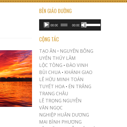
BÊN GIÁO ĐƯỜNG
USE UP/DOWN ARROW KEYS TO INCREASE OR DECREASE VOLUME.
Audio
00:00
00:00
Player
CỘNG TÁC
TẠO ÂN •
NGUYÊN BÔNG
UYÊN THÚY LÂM
LỘC TÒNG
ĐÀO VINH
•
BÙI CHUA
KHÁNH GIAO
•
LÊ HỮU MINH TOÁN
TUYẾT HOA
ÉN TRẮNG
•
TRANG CHÂU
LÊ TRỌNG NGUYỄN
VĂN NGỌC
NGHIỆP HUÂN DƯƠNG
MAI BÌNH PHƯƠNG