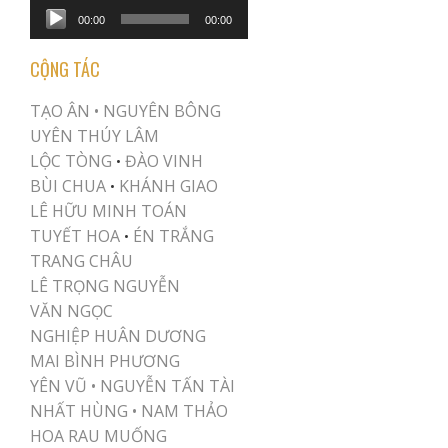
Audio
00:00
00:00
Player
CỘNG TÁC
TẠO ÂN •
NGUYÊN BÔNG
UYÊN THÚY LÂM
LỘC TÒNG
ĐÀO VINH
•
BÙI CHUA
KHÁNH GIAO
•
LÊ HỮU MINH TOÁN
TUYẾT HOA
ÉN TRẮNG
•
TRANG CHÂU
LÊ TRỌNG NGUYỄN
VĂN NGỌC
NGHIỆP HUÂN DƯƠNG
MAI BÌNH PHƯƠNG
YÊN VŨ
•
NGUYỄN TẤN TÀI
NHẤT HÙNG
•
NAM THẢO
HOA RAU MUỐNG