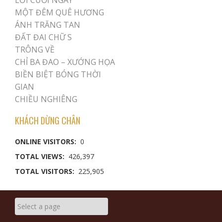
LỜI CUỐI NGÀY
MỘT ĐÊM QUÊ HƯƠNG
ÁNH TRĂNG TAN
ĐẤT ĐAI CHỮ S
TRÔNG VỀ
CHỈ BA ĐAO – XƯỚNG HỌA
BIỀN BIỆT BÓNG THỜI
GIAN
CHIỀU NGHIÊNG
KHÁCH DỪNG CHÂN
ONLINE VISITORS:
0
TOTAL VIEWS:
426,397
TOTAL VISITORS:
225,905