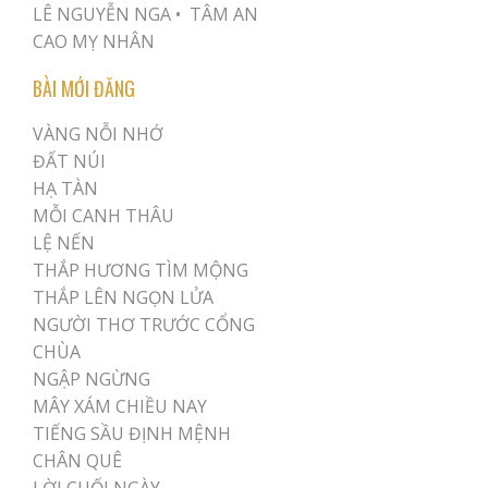
LÊ NGUYỄN NGA •
TÂM AN
CAO MỴ NHÂN
BÀI MỚI ĐĂNG
VÀNG NỖI NHỚ
ĐẤT NÚI
HẠ TÀN
MỖI CANH THÂU
LỆ NẾN
THẮP HƯƠNG TÌM MỘNG
THẮP LÊN NGỌN LỬA
NGƯỜI THƠ TRƯỚC CỔNG
CHÙA
NGẬP NGỪNG
MÂY XÁM CHIỀU NAY
TIẾNG SẦU ĐỊNH MỆNH
CHÂN QUÊ