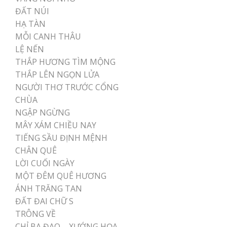
ĐẤT NÚI
HẠ TÀN
MỖI CANH THÂU
LỆ NẾN
THẮP HƯƠNG TÌM MỘNG
THẮP LÊN NGỌN LỬA
NGƯỜI THƠ TRƯỚC CỔNG
CHÙA
NGẬP NGỪNG
MÂY XÁM CHIỀU NAY
TIẾNG SẦU ĐỊNH MỆNH
CHÂN QUÊ
LỜI CUỐI NGÀY
MỘT ĐÊM QUÊ HƯƠNG
ÁNH TRĂNG TAN
ĐẤT ĐAI CHỮ S
TRÔNG VỀ
CHỈ BA ĐAO – XƯỚNG HỌA