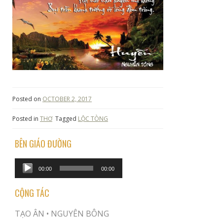
Posted on
OCTOBER 2, 2017
Posted in
THƠ
Tagged
LỘC TÒNG
BÊN GIÁO ĐƯỜNG
Audio
00:00
00:00
Player
CỘNG TÁC
TẠO ÂN •
NGUYÊN BÔNG