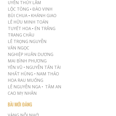
UYÊN THÚY LÂM
LỘC TÒNG
ĐÀO VINH
•
BÙI CHUA
KHÁNH GIAO
•
LÊ HỮU MINH TOÁN
TUYẾT HOA
ÉN TRẮNG
•
TRANG CHÂU
LÊ TRỌNG NGUYỄN
VĂN NGỌC
NGHIỆP HUÂN DƯƠNG
MAI BÌNH PHƯƠNG
YÊN VŨ
•
NGUYỄN TẤN TÀI
NHẤT HÙNG
•
NAM THẢO
HOA RAU MUỐNG
LÊ NGUYỄN NGA •
TÂM AN
CAO MỴ NHÂN
BÀI MỚI ĐĂNG
VÀNG NỖI NHỚ