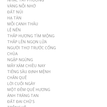
NHẠC TÂY PHƯƠNG
VÀNG NỖI NHỚ
ĐẤT NÚI
HẠ TÀN
MỖI CANH THÂU
LỆ NẾN
THẮP HƯƠNG TÌM MỘNG
THẮP LÊN NGỌN LỬA
NGƯỜI THƠ TRƯỚC CỔNG
CHÙA
NGẬP NGỪNG
MÂY XÁM CHIỀU NAY
TIẾNG SẦU ĐỊNH MỆNH
CHÂN QUÊ
LỜI CUỐI NGÀY
MỘT ĐÊM QUÊ HƯƠNG
ÁNH TRĂNG TAN
ĐẤT ĐAI CHỮ S