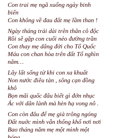
Con trai mẹ ngã xuống ngày binh
biến
Con không về đau đất mẹ lầm than !
Ngày tháng trải dài trên thân cô độc
Rồi sẽ gặp con cuối nẻo đường trần
Con thay mẹ dâng đời cho Tổ Quốc
Máu con chan hòa trên đất Tổ nghìn
năm…
Lây lất sống từ khi con xa khuất
Non nước điêu tàn , sông cạn đồng
khô
Bọn mãi quốc đâu biết gì đớn nhục
Ác với dân lành mà hèn hạ vong nô .
Con còn đâu để mẹ già trông ngóng
Đất nuớc mình vẫn thống khổ nơi nơi
Bao tháng năm mẹ một mình một
bóng