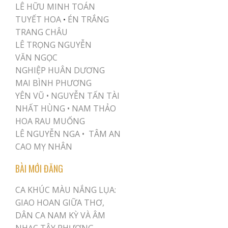
LÊ HỮU MINH TOÁN
TUYẾT HOA
ÉN TRẮNG
•
TRANG CHÂU
LÊ TRỌNG NGUYỄN
VĂN NGỌC
NGHIỆP HUÂN DƯƠNG
MAI BÌNH PHƯƠNG
YÊN VŨ
•
NGUYỄN TẤN TÀI
NHẤT HÙNG
•
NAM THẢO
HOA RAU MUỐNG
LÊ NGUYỄN NGA •
TÂM AN
CAO MỴ NHÂN
BÀI MỚI ĐĂNG
CA KHÚC MÀU NẮNG LỤA:
GIAO HOAN GIỮA THƠ,
DÂN CA NAM KỲ VÀ ÂM