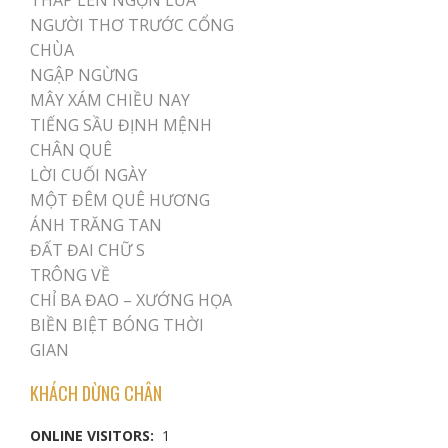
THẮP LÊN NGỌN LỬA
NGƯỜI THƠ TRƯỚC CỔNG
CHÙA
NGẬP NGỪNG
MÂY XÁM CHIỀU NAY
TIẾNG SẦU ĐỊNH MỆNH
CHÂN QUÊ
LỜI CUỐI NGÀY
MỘT ĐÊM QUÊ HƯƠNG
ÁNH TRĂNG TAN
ĐẤT ĐAI CHỮ S
TRÔNG VỀ
CHỈ BA ĐAO – XƯỚNG HỌA
BIỀN BIỆT BÓNG THỜI
GIAN
KHÁCH DỪNG CHÂN
ONLINE VISITORS:
1