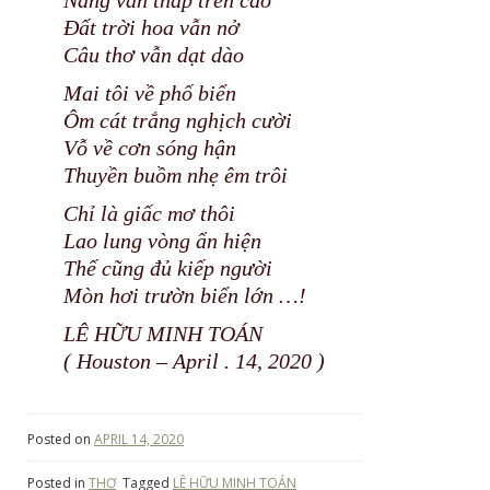
Nắng vẫn thắp trên cao
Đất trời hoa vẫn nở
Câu thơ vẫn dạt dào
Mai tôi về phố biển
Ôm cát trắng nghịch cười
Vỗ về cơn sóng hận
Thuyền buồm nhẹ êm trôi
Chỉ là giấc mơ thôi
Lao lung vòng ẩn hiện
Thế cũng đủ kiếp người
Mòn hơi trườn biển lớn …!
LÊ HỮU MINH TOÁN
( Houston – April . 14, 2020 )
Posted on
APRIL 14, 2020
Posted in
THƠ
Tagged
LÊ HỮU MINH TOÁN