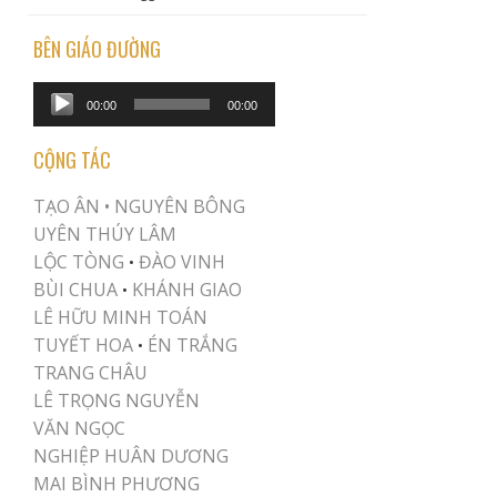
BÊN GIÁO ĐƯỜNG
Audio
00:00
00:00
Player
CỘNG TÁC
TẠO ÂN •
NGUYÊN BÔNG
UYÊN THÚY LÂM
LỘC TÒNG
ĐÀO VINH
•
BÙI CHUA
KHÁNH GIAO
•
LÊ HỮU MINH TOÁN
TUYẾT HOA
ÉN TRẮNG
•
TRANG CHÂU
LÊ TRỌNG NGUYỄN
VĂN NGỌC
NGHIỆP HUÂN DƯƠNG
MAI BÌNH PHƯƠNG