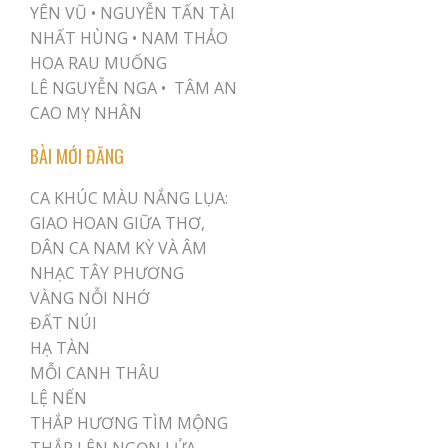
YÊN VŨ
•
NGUYỄN TẤN TÀI
NHẤT HÙNG
•
NAM THẢO
HOA RAU MUỐNG
LÊ NGUYỄN NGA •
TÂM AN
CAO MỴ NHÂN
BÀI MỚI ĐĂNG
CA KHÚC MÀU NẮNG LỤA:
GIAO HOAN GIỮA THƠ,
DÂN CA NAM KỲ VÀ ÂM
NHẠC TÂY PHƯƠNG
VÀNG NỖI NHỚ
ĐẤT NÚI
HẠ TÀN
MỖI CANH THÂU
LỆ NẾN
THẮP HƯƠNG TÌM MỘNG