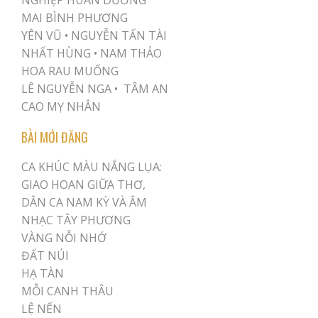
MAI BÌNH PHƯƠNG
YÊN VŨ
•
NGUYỄN TẤN TÀI
NHẤT HÙNG
•
NAM THẢO
HOA RAU MUỐNG
LÊ NGUYỄN NGA •
TÂM AN
CAO MỴ NHÂN
BÀI MỚI ĐĂNG
CA KHÚC MÀU NẮNG LỤA:
GIAO HOAN GIỮA THƠ,
DÂN CA NAM KỲ VÀ ÂM
NHẠC TÂY PHƯƠNG
VÀNG NỖI NHỚ
ĐẤT NÚI
HẠ TÀN
MỖI CANH THÂU
LỆ NẾN