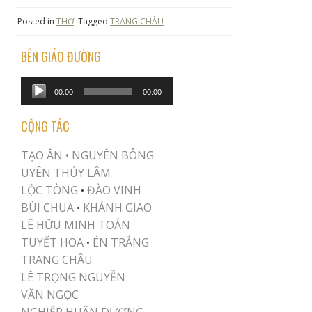
Posted in
THƠ
Tagged
TRANG CHÂU
BÊN GIÁO ĐƯỜNG
Audio
00:00
00:00
Player
CỘNG TÁC
TẠO ÂN •
NGUYÊN BÔNG
UYÊN THÚY LÂM
LỘC TÒNG
ĐÀO VINH
•
BÙI CHUA
KHÁNH GIAO
•
LÊ HỮU MINH TOÁN
TUYẾT HOA
ÉN TRẮNG
•
TRANG CHÂU
LÊ TRỌNG NGUYỄN
VĂN NGỌC
NGHIỆP HUÂN DƯƠNG