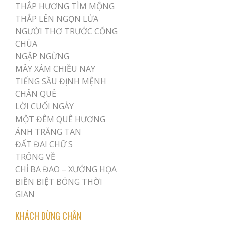
THẮP HƯƠNG TÌM MỘNG
THẮP LÊN NGỌN LỬA
NGƯỜI THƠ TRƯỚC CỔNG
CHÙA
NGẬP NGỪNG
MÂY XÁM CHIỀU NAY
TIẾNG SẦU ĐỊNH MỆNH
CHÂN QUÊ
LỜI CUỐI NGÀY
MỘT ĐÊM QUÊ HƯƠNG
ÁNH TRĂNG TAN
ĐẤT ĐAI CHỮ S
TRÔNG VỀ
CHỈ BA ĐAO – XƯỚNG HỌA
BIỀN BIỆT BÓNG THỜI
GIAN
KHÁCH DỪNG CHÂN