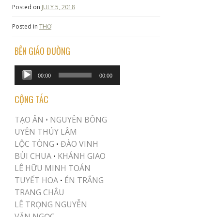
Posted on
JULY 5, 2018
Posted in
THƠ
BÊN GIÁO ĐƯỜNG
Audio
00:00
00:00
Player
CỘNG TÁC
TẠO ÂN •
NGUYÊN BÔNG
UYÊN THÚY LÂM
LỘC TÒNG
ĐÀO VINH
•
BÙI CHUA
KHÁNH GIAO
•
LÊ HỮU MINH TOÁN
TUYẾT HOA
ÉN TRẮNG
•
TRANG CHÂU
LÊ TRỌNG NGUYỄN
VĂN NGỌC