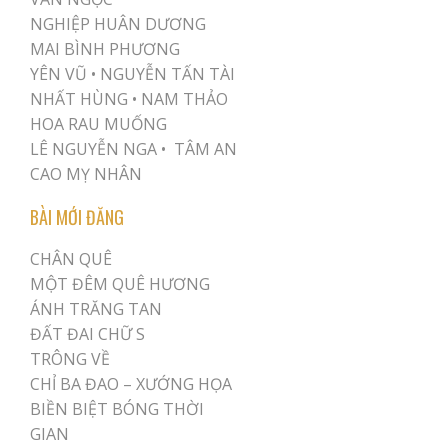
NGHIỆP HUÂN DƯƠNG
MAI BÌNH PHƯƠNG
YÊN VŨ
•
NGUYỄN TẤN TÀI
NHẤT HÙNG
•
NAM THẢO
HOA RAU MUỐNG
LÊ NGUYỄN NGA •
TÂM AN
CAO MỴ NHÂN
BÀI MỚI ĐĂNG
CHÂN QUÊ
MỘT ĐÊM QUÊ HƯƠNG
ÁNH TRĂNG TAN
ĐẤT ĐAI CHỮ S
TRÔNG VỀ
CHỈ BA ĐAO – XƯỚNG HỌA
BIỀN BIỆT BÓNG THỜI
GIAN