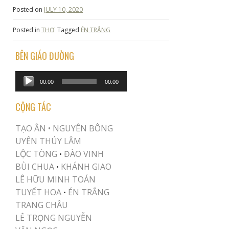
Posted on
JULY 10, 2020
Posted in
THƠ
Tagged
ÉN TRẮNG
BÊN GIÁO ĐƯỜNG
Audio
00:00
00:00
Player
CỘNG TÁC
TẠO ÂN •
NGUYÊN BÔNG
UYÊN THÚY LÂM
LỘC TÒNG
ĐÀO VINH
•
BÙI CHUA
KHÁNH GIAO
•
LÊ HỮU MINH TOÁN
TUYẾT HOA
ÉN TRẮNG
•
TRANG CHÂU
LÊ TRỌNG NGUYỄN