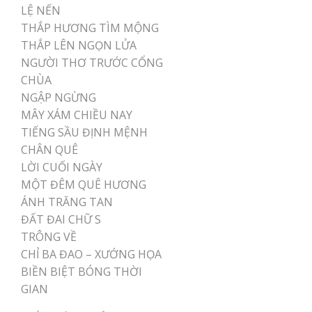
LỆ NẾN
THẮP HƯƠNG TÌM MỘNG
THẮP LÊN NGỌN LỬA
NGƯỜI THƠ TRƯỚC CỔNG
CHÙA
NGẬP NGỪNG
MÂY XÁM CHIỀU NAY
TIẾNG SẦU ĐỊNH MỆNH
CHÂN QUÊ
LỜI CUỐI NGÀY
MỘT ĐÊM QUÊ HƯƠNG
ÁNH TRĂNG TAN
ĐẤT ĐAI CHỮ S
TRÔNG VỀ
CHỈ BA ĐAO – XƯỚNG HỌA
BIỀN BIỆT BÓNG THỜI
GIAN