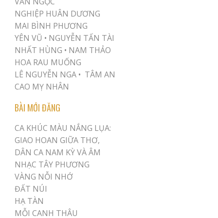
VĂN NGỌC
NGHIỆP HUÂN DƯƠNG
MAI BÌNH PHƯƠNG
YÊN VŨ
•
NGUYỄN TẤN TÀI
NHẤT HÙNG
•
NAM THẢO
HOA RAU MUỐNG
LÊ NGUYỄN NGA •
TÂM AN
CAO MỴ NHÂN
BÀI MỚI ĐĂNG
CA KHÚC MÀU NẮNG LỤA:
GIAO HOAN GIỮA THƠ,
DÂN CA NAM KỲ VÀ ÂM
NHẠC TÂY PHƯƠNG
VÀNG NỖI NHỚ
ĐẤT NÚI
HẠ TÀN
MỖI CANH THÂU