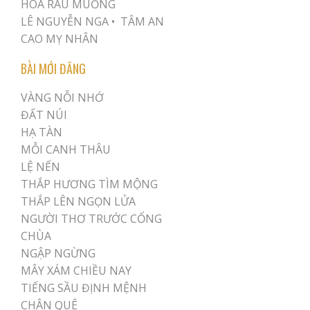
HOA RAU MUỐNG
LÊ NGUYỄN NGA •
TÂM AN
CAO MỴ NHÂN
BÀI MỚI ĐĂNG
VÀNG NỖI NHỚ
ĐẤT NÚI
HẠ TÀN
MỖI CANH THÂU
LỆ NẾN
THẮP HƯƠNG TÌM MỘNG
THẮP LÊN NGỌN LỬA
NGƯỜI THƠ TRƯỚC CỔNG
CHÙA
NGẬP NGỪNG
MÂY XÁM CHIỀU NAY
TIẾNG SẦU ĐỊNH MỆNH
CHÂN QUÊ