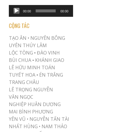
Audio
00:00
00:00
Player
CỘNG TÁC
TẠO ÂN •
NGUYÊN BÔNG
UYÊN THÚY LÂM
LỘC TÒNG
ĐÀO VINH
•
BÙI CHUA
KHÁNH GIAO
•
LÊ HỮU MINH TOÁN
TUYẾT HOA
ÉN TRẮNG
•
TRANG CHÂU
LÊ TRỌNG NGUYỄN
VĂN NGỌC
NGHIỆP HUÂN DƯƠNG
MAI BÌNH PHƯƠNG
YÊN VŨ
•
NGUYỄN TẤN TÀI
NHẤT HÙNG
•
NAM THẢO