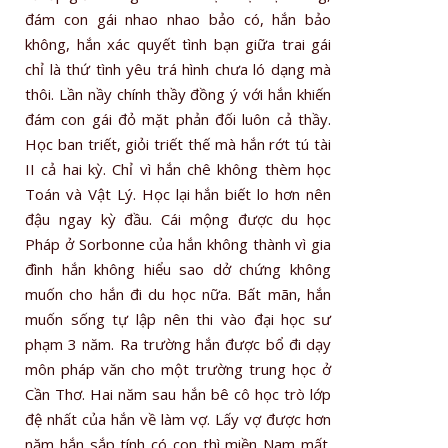
đám con gái nhao nhao bảo có, hắn bảo
không, hắn xác quyết tình bạn giữa trai gái
chỉ là thứ tình yêu trá hình chưa ló dạng mà
thôi. Lần nầy chính thầy đồng ‎ý với hắn khiến
đám con gái đỏ mặt phản đối luôn cả thầy.
Học ban triết, giỏi triết thế mà hắn rớt tú tài
II cả hai kỳ. Chỉ vì hắn chê không thèm học
Toán và Vật Lý. Học lại hắn biết lo hơn nên
đậu ngay kỳ đầu. Cái mộng được du học
Pháp ở Sorbonne của hắn không thành vì gia
đình hắn không hiểu sao dở chứng không
muốn cho hắn đi du học nữa. Bất mãn, hắn
muốn sống tự lập nên thi vào đại học sư
phạm 3 năm. Ra trường hắn được bổ đi dạy
môn pháp văn cho một trường trung học ở
Cần Thơ. Hai năm sau hắn bê cô học trò lớp
đệ nhất của hắn về làm vợ. Lấy vợ được hơn
năm hắn sắp tính có con thì miền Nam mất.