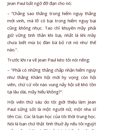
Jean Paul bất ngờ đỡ đạn cho nó:
– “Chẳng sao thắng trong hiểm nguy thắng
mới vinh, mà lỡ có bại trong hiểm nguy bại
cũng không nhục. Tao chỉ khuyên mầy phải
giữ vững tinh thần khi bại, nhất là khi mầy
chưa biết mùi bị đàn bà bỏ rơi nó như thế
nào.”.
Trước khi ra về Jean Paul kéo tôi nói riêng:
– “Phải có những thằng chấp nhận hiểm nguy
như thằng Khâm hội mới hy vọng còn hội
viên, chứ cứ nồi nào vung nấy hội sẽ khó tồn
tại lâu dài, mầy hiểu không?”.
Hội viên thứ sáu do tôi giới thiệu làm Jean
Paul sững sốt là một người nữ, một nha sĩ
tên Cúc. Cúc là bạn học của tôi thời trung học.
Nói là bạn chứ thật tình thuở ấy nếu tôi nguýt