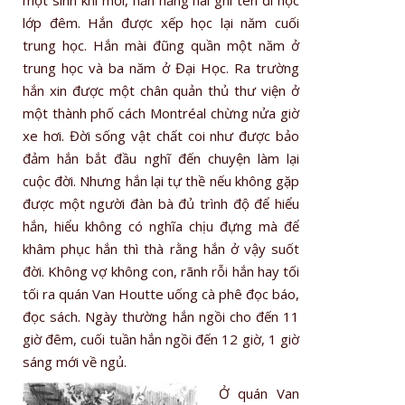
một sinh khí mới, hắn hăng hái ghi tên đi học
lớp đêm. Hắn được xếp học lại năm cuối
trung học. Hắn mài đũng quần một năm ở
trung học và ba năm ở Đại Học. Ra trường
hắn xin được một chân quản thủ thư viện ở
một thành phố cách Montréal chừng nửa giờ
xe hơi. Đời sống vật chất coi như được bảo
đảm hắn bắt đầu nghĩ đến chuyện làm lại
cuộc đời. Nhưng hắn lại tự thề nếu không gặp
được một người đàn bà đủ trình độ để hiểu
hắn, hiểu không có nghĩa chịu đựng mà để
khâm phục hắn thì thà rằng hắn ở vậy suốt
đời. Không vợ không con, rãnh rỗi hắn hay tối
tối ra quán Van Houtte uống cà phê đọc báo,
đọc sách. Ngày thường hắn ngồi cho đến 11
giờ đêm, cuối tuần hắn ngồi đến 12 giờ, 1 giờ
sáng mới về ngủ.
Ở quán Van