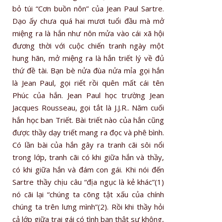
bỏ túi “Cơn buồn nôn” của Jean Paul Sartre.
Dạo ấy chưa quá hai mươi tuổi đầu mà mở
miệng ra là hắn như nôn mửa vào cái xã hội
đương thời với cuộc chiến tranh ngày một
hung hãn, mở miệng ra là hắn triết lý về đủ
thứ đề tài. Bạn bè nửa đùa nửa mỉa gọi hắn
là Jean Paul, gọi riết rồi quên mất cái tên
Phúc của hắn. Jean Paul học trường Jean
Jacques Rousseau, gọi tắt là J.J.R.. Năm cuối
hắn học ban Triết. Bài triết nào của hắn cũng
được thầy dạy triết mang ra đọc và phê bình.
Có lần bài của hắn gây ra tranh cãi sôi nổi
trong lớp, tranh cãi có khi giữa hắn và thầy,
có khi giữa hắn và đám con gái. Khi nói đến
Sartre thầy chịu câu “địa ngục là kẻ khác”(1)
nó cãi lại “chúng ta cõng tật xấu của chính
chúng ta trên lưng mình”(2). Rồi khi thầy hỏi
cả lớp giữa trai gái có tình bạn thật sự không,