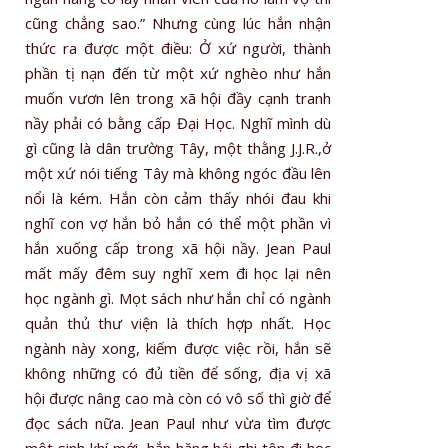
cũng chẳng sao.” Nhưng cùng lúc hắn nhận
thức ra được một điều: Ở xứ người, thành
phần tị nạn đến từ một xứ nghèo như hắn
muốn vươn lên trong xã hội đầy cạnh tranh
nầy phải có bằng cấp Đại Học. Nghĩ mình dù
gì cũng là dân trường Tây, một thằng J.J.R.,ở
một xứ nói tiếng Tây mà không ngóc đầu lên
nổi là kém. Hắn còn cảm thấy nhói đau khi
nghĩ con vợ hắn bỏ hắn có thể một phần vì
hắn xuống cấp trong xã hội nầy. Jean Paul
mất mấy đêm suy nghĩ xem đi học lại nên
học ngành gì. Mọt sách như hắn chỉ có ngành
quản thủ thư viện là thích hợp nhất. Học
ngành này xong, kiếm được việc rồi, hắn sẽ
không những có đủ tiền để sống, địa vị xã
hội được nâng cao mà còn có vô số thì giờ để
đọc sách nữa. Jean Paul như vừa tìm được