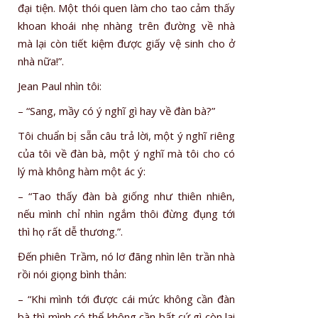
đại tiện. Một thói quen làm cho tao cảm thấy
khoan khoái nhẹ nhàng trên đường về nhà
mà lại còn tiết kiệm được giấy vệ sinh cho ở
nhà nữa!”.
Jean Paul nhìn tôi:
– “Sang, mầy có ý nghĩ gì hay về đàn bà?”
Tôi chuẩn bị sẵn câu trả lời, một ý nghĩ riêng
của tôi về đàn bà, một ý nghĩ mà tôi cho có
lý mà không hàm một ác ý:
– “Tao thấy đàn bà giống như thiên nhiên,
nếu mình chỉ nhìn ngắm thôi đừng đụng tới
thì họ rất dễ thương.”.
Đến phiên Trầm, nó lơ đãng nhìn lên trần nhà
rồi nói giọng bình thản:
– “Khi mình tới được cái mức không cần đàn
bà thì mình có thể không cần bất cứ gì còn lại