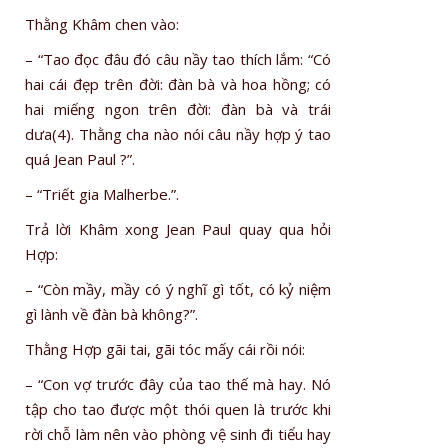
Thằng Khâm chen vào:
– “Tao đọc đâu đó câu nầy tao thích lắm: “Có
hai cái đẹp trên đời: đàn bà và hoa hồng; có
hai miếng ngon trên đời: đàn bà và trái
dưa(4). Thằng cha nào nói câu nầy hợp ý tao
quá Jean Paul ?”.
– “Triết gia Malherbe.”.
Trả lời Khâm xong Jean Paul quay qua hỏi
Hợp:
– “Còn mầy, mầy có ý nghĩ gì tốt, có kỷ niệm
gì lành về đàn bà không?”.
Thằng Hợp gãi tai, gãi tóc mấy cái rồi nói:
– “Con vợ trước đây của tao thế mà hay. Nó
tập cho tao được một thói quen là trước khi
rời chỗ làm nên vào phòng vệ sinh đi tiểu hay