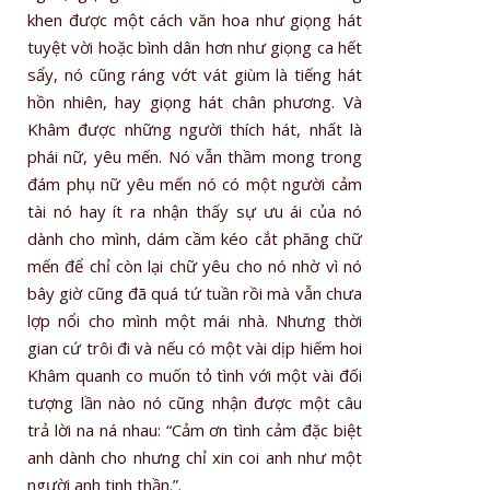
khen được một cách văn hoa như giọng hát
tuyệt vời hoặc bình dân hơn như giọng ca hết
sẩy, nó cũng ráng vớt vát giùm là tiếng hát
hồn nhiên, hay giọng hát chân phương. Và
Khâm được những người thích hát, nhất là
phái nữ, yêu mến. Nó vẫn thầm mong trong
đám phụ nữ yêu mến nó có một người cảm
tài nó hay ít ra nhận thấy sự ưu ái của nó
dành cho mình, dám cầm kéo cắt phăng chữ
mến để chỉ còn lại chữ yêu cho nó nhờ vì nó
bây giờ cũng đã quá tứ tuần rồi mà vẫn chưa
lợp nổi cho mình một mái nhà. Nhưng thời
gian cứ trôi đi và nếu có một vài dịp hiếm hoi
Khâm quanh co muốn tỏ tình với một vài đối
tượng lần nào nó cũng nhận được một câu
trả lời na ná nhau: “Cảm ơn tình cảm đặc biệt
anh dành cho nhưng chỉ xin coi anh như một
người anh tinh thần.”.