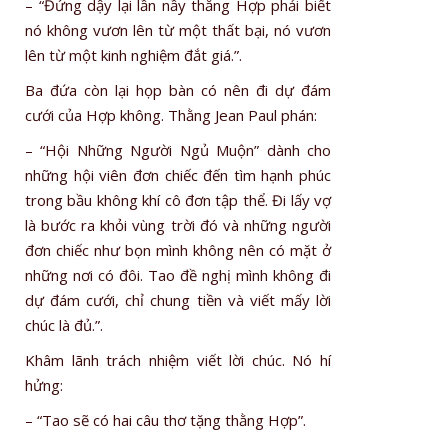
– “Đứng dậy lại lần nầy thằng Hợp phải biết
nó không vươn lên từ một thất bại, nó vươn
lên từ một kinh nghiệm đắt giá.”.
Ba đứa còn lại họp bàn có nên đi dự đám
cưới của Hợp không. Thằng Jean Paul phán:
– “Hội Những Người Ngủ Muộn” dành cho
những hội viên đơn chiếc đến tìm hạnh phúc
trong bầu không khí cô đơn tập thể. Đi lấy vợ
là bước ra khỏi vùng trời đó và những người
đơn chiếc như bọn mình không nên có mặt ở
những nơi có đôi. Tao đề nghị mình không đi
dự đám cưới, chỉ chung tiền và viết mấy lời
chúc là đủ.”.
Khâm lãnh trách nhiệm viết lời chúc. Nó hí
hửng:
– “Tao sẽ có hai câu thơ tặng thằng Hợp”.