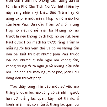
trơn còn Trầm nhờ phong cách đứng đắn bị
tóm làm Phó Chủ Tịch Nội Vụ, hết nhiệm kỳ
nầy sang nhiệm kỳ khác. Biết Trầm hay đi
uống cà phê một mình, Hợp rủ nó nhập hội
của Jean Paul. Ban đầu Trầm từ chối nhưng
Hợp nói riết nó nể nhận lời. Nhưng nó rào
trước là nếu không thích hợp nó sẽ rút. Jean
Paul được Hợp mách lối trước rằng Trầm là
mẫu người hơi yếm thế và có vẻ không cần
đàn bà. Biết thì biết nhưng Jean Paul thuộc
loại nói những gì hắn nghĩ mà không cần,
không sợ người ta nghĩ gì về những điều hắn
nói. Cho nên sau mấy ngụm cà phê, Jean Paul
đăng đàn thuyết pháp:
– “Tao thấy cùng nhìn vào một sự việc mà
thằng bi quan lúc nào cũng có cái nhìn ngược
hẳn với thằng lạc quan. Lấy một thí dụ: ổ
bánh mì ăn mất còn nửa ổ, thằng lạc quan vui