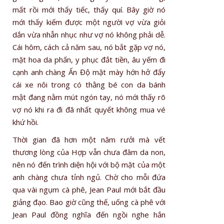
mất rồi mới thấy tiếc, thấy quí. Bây giờ nó
mới thấy kiếm được một người vợ vừa giỏi
dắn vừa nhẫn nhục như vợ nó không phải dễ.
Cái hôm, cách cả năm sau, nó bắt gặp vợ nó,
mặt hoa da phấn, y phục đắt tiền, âu yếm đi
cạnh anh chàng Ấn Độ mặt mày hớn hở đẩy
cái xe nôi trong có thằng bé con da bánh
mật đang nằm mút ngón tay, nó mới thấy rõ
vợ nó khi ra đi đã nhất quyết không mua vé
khứ hồi.
Thời gian đã hơn một năm rưởi mà vết
thương lòng của Hợp vẫn chưa đâm da non,
nên nó đến trình diện hội với bộ mặt của một
anh chàng chưa tỉnh ngủ. Chờ cho mỗi đứa
qua vài ngụm cà phê, Jean Paul mới bắt đầu
giảng đạo. Bao giờ cũng thế, uống cà phê với
Jean Paul đồng nghĩa đến ngồi nghe hắn