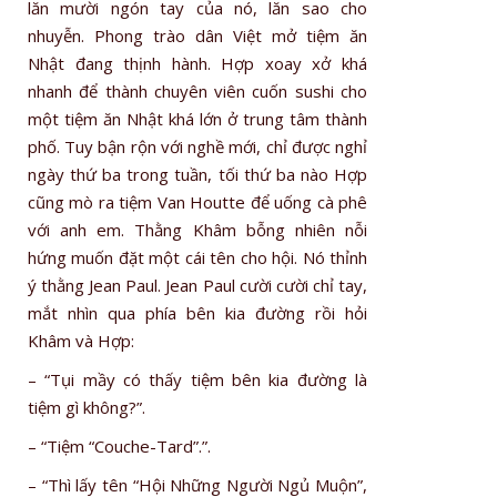
lăn mười ngón tay của nó, lăn sao cho
nhuyễn. Phong trào dân Việt mở tiệm ăn
Nhật đang thịnh hành. Hợp xoay xở khá
nhanh để thành chuyên viên cuốn sushi cho
một tiệm ăn Nhật khá lớn ở trung tâm thành
phố. Tuy bận rộn với nghề mới, chỉ được nghỉ
ngày thứ ba trong tuần, tối thứ ba nào Hợp
cũng mò ra tiệm Van Houtte để uống cà phê
với anh em. Thằng Khâm bỗng nhiên nỗi
hứng muốn đặt một cái tên cho hội. Nó thỉnh
ý thằng Jean Paul. Jean Paul cười cười chỉ tay,
mắt nhìn qua phía bên kia đường rồi hỏi
Khâm và Hợp:
– “Tụi mầy có thấy tiệm bên kia đường là
tiệm gì không?”.
– “Tiệm “Couche-Tard”.”.
– “Thì lấy tên “Hội Những Người Ngủ Muộn”,