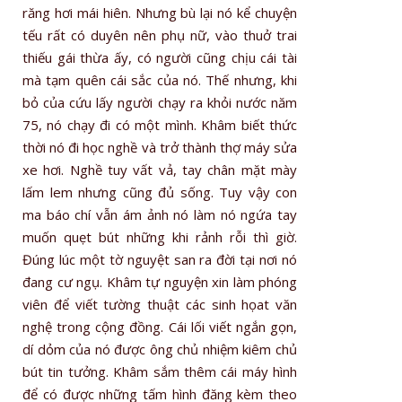
răng hơi mái hiên. Nhưng bù lại nó kể chuyện
tếu rất có duyên nên phụ nữ, vào thuở trai
thiếu gái thừa ấy, có người cũng chịu cái tài
mà tạm quên cái sắc của nó. Thế nhưng, khi
bỏ của cứu lấy người chạy ra khỏi nước năm
75, nó chạy đi có một mình. Khâm biết thức
thời nó đi học nghề và trở thành thợ máy sửa
xe hơi. Nghề tuy vất vả, tay chân mặt mày
lấm lem nhưng cũng đủ sống. Tuy vậy con
ma báo chí vẫn ám ảnh nó làm nó ngứa tay
muốn quẹt bút những khi rảnh rỗi thì giờ.
Đúng lúc một tờ nguyệt san ra đời tại nơi nó
đang cư ngụ. Khâm tự nguyện xin làm phóng
viên để viết tường thuật các sinh họat văn
nghệ trong cộng đồng. Cái lối viết ngắn gọn,
dí dỏm của nó được ông chủ nhiệm kiêm chủ
bút tin tưởng. Khâm sắm thêm cái máy hình
để có được những tấm hình đăng kèm theo