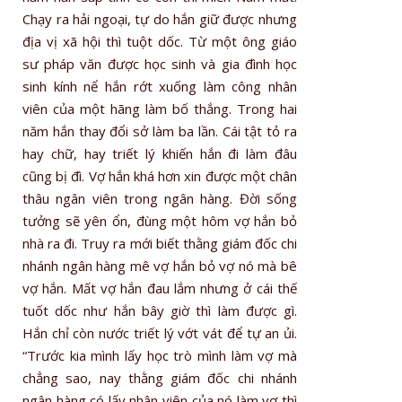
Chạy ra hải ngoại, tự do hắn giữ được nhưng
địa vị xã hội thì tuột dốc. Từ một ông giáo
sư pháp văn được học sinh và gia đình học
sinh kính nể hắn rớt xuống làm công nhân
viên của một hãng làm bố thắng. Trong hai
năm hắn thay đổi sở làm ba lần. Cái tật tỏ ra
hay chữ, hay triết lý khiến hắn đi làm đâu
cũng bị đì. Vợ hắn khá hơn xin được một chân
thâu ngân viên trong ngân hàng. Đời sống
tưởng sẽ yên ổn, đùng một hôm vợ hắn bỏ
nhà ra đi. Truy ra mới biết thằng giám đốc chi
nhánh ngân hàng mê vợ hắn bỏ vợ nó mà bê
vợ hắn. Mất vợ hắn đau lắm nhưng ở cái thế
tuốt dốc như hắn bây giờ thì làm được gì.
Hắn chỉ còn nước triết lý vớt vát để tự an ủi.
“Trước kia mình lấy học trò mình làm vợ mà
chẳng sao, nay thằng giám đốc chi nhánh
ngân hàng có lấy nhân viên của nó làm vợ thì