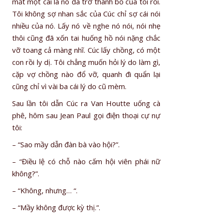
mắt một cái là nó đã trở thành bồ của tôi rồi.
Tôi không sợ nhan sắc của Cúc chỉ sợ cái nói
nhiều của nó. Lấy nó về nghe nó nói, nói nhẹ
thôi cũng đã xốn tai huống hồ nói nặng chắc
vỡ toang cả màng nhĩ. Cúc lấy chồng, có một
con rồi ly dị. Tôi chẳng muốn hỏi lý do làm gì,
cặp vợ chồng nào đổ vỡ, quanh đi quẩn lại
cũng chỉ vì vài ba cái lý do cũ mèm.
Sau lần tôi dẫn Cúc ra Van Houtte uống cà
phê, hôm sau Jean Paul gọi điện thoại cự nự
tôi:
– “Sao mầy dẫn đàn bà vào hội?”.
– “Điều lệ có chỗ nào cấm hội viên phái nữ
không?”.
– “Không, nhưng… “.
– “Mầy không được kỳ thị.”.