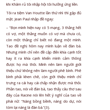
khi Khâm rủ tôi nhập hội tôi hưởng ứng liền.
Tôi ra tiệm Van Houtte lần thứ nhì thì gặp đủ
mặt. Jean Paul nhập đề ngay:
– “Bọn mình hiện nay có 5 mạng, 3 thằng hết
có vợ, một thằng muốn có vợ mà chưa có,
còn một thằng chỉ biết nó đang một mình.
Tao đề nghị hôm nay mình luận về đàn bà.
Nhưng mình chỉ nên đề cập đến khía cạnh tốt
hay ít ra khía cạnh khiến mình cảm thông
được họ mà thôi. Mình nên làm người giới
thiệu chứ không nên làm người phê bình. Phê
bình phải khen chê, còn giới thiệu mình chỉ
trưng ra cái hay cái chấp nhận được mà thôi.
Phần tao, nói về đàn bà, tao thấy câu thơ sau
đây của Racine nói lên hết ý nghĩ của tao về
phái nữ: “Nàng bồng bềnh, nàng do dự, nói
tóm lại nàng là đàn bà.”(3).