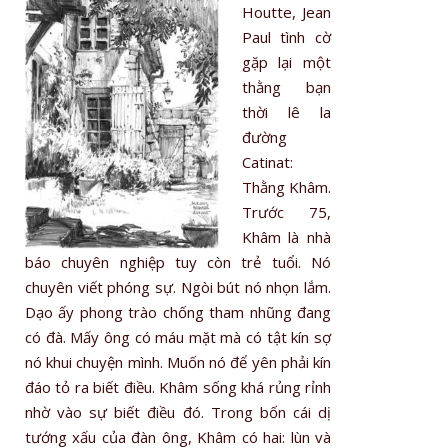
Houtte, Jean
Paul tình cờ
gặp lại một
thằng bạn
thời lê la
đường
Catinat:
Thằng Khâm.
Trước 75,
Khâm là nhà
báo chuyên nghiệp tuy còn trẻ tuổi. Nó
chuyên viết phóng sự. Ngòi bút nó nhọn lắm.
Dạo ấy phong trào chống tham nhũng đang
có đà. Mấy ông có máu mặt mà có tật kín sợ
nó khui chuyện mình. Muốn nó để yên phải kín
đáo tỏ ra biết điều. Khâm sống khá rủng rỉnh
nhờ vào sự biết điều đó. Trong bốn cái dị
tướng xấu của đàn ông, Khâm có hai: lùn và