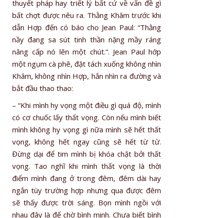
thuyết pháp hay triết lý bất cứ về vấn đề gì
bất chợt được nêu ra. Thằng Khâm trước khi
dẫn Hợp đến có báo cho Jean Paul: “Thằng
nầy đang sa sút tinh thần nặng mầy ráng
nâng cấp nó lên một chút.”. Jean Paul hớp
một ngụm cà phê, đặt tách xuống không nhìn
Khâm, không nhìn Hợp, hắn nhìn ra đường và
bắt đầu thao thao:
– “Khi mình hy vọng một điều gì quá độ, mình
có cơ chuốc lấy thất vọng. Còn nếu mình biết
mình không hy vọng gì nữa mình sẽ hết thất
vọng, không hết ngay cũng sẽ hết từ từ.
Đừng dại để tim mình bị khóa chặt bởi thất
vọng. Tao nghĩ khi mình thất vọng là thời
điểm mình đang ở trong đêm, đêm dài hay
ngắn tùy trường hợp nhưng qua được đêm
sẽ thấy được trời sáng. Bọn mình ngồi với
nhau đây là để chờ bình minh. Chưa biết bình