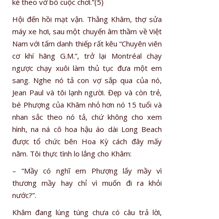
kẻ theo vờ bỏ cuộc chơi.”(5)
Hội đến hồi mạt vận. Thằng Khâm, thợ sửa
máy xe hơi, sau một chuyến âm thầm về Việt
Nam với tấm danh thiếp rất kêu “Chuyên viên
cơ khí hãng G.M.”, trở lại Montréal chạy
ngược chạy xuôi làm thủ tục đưa một em
sang. Nghe nó tả con vợ sắp qua của nó,
Jean Paul và tôi lạnh người. Đẹp và còn trẻ,
bé Phượng của Khâm nhỏ hơn nó 15 tuổi và
nhan sắc theo nó tả, chứ không cho xem
hình, na ná cô hoa hậu áo dài Long Beach
được tổ chức bên Hoa Kỳ cách đây mấy
năm. Tôi thực tình lo lắng cho Khâm:
– “Mầy có nghĩ em Phượng lấy mầy vì
thương mầy hay chỉ vì muốn đi ra khỏi
nước?”.
Khâm đang lúng túng chưa có câu trả lời,