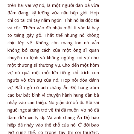
trên hai vai vợ nó, là một người đàn bà vừa
đảm đang, kỹ lưỡng vừa nấu bếp giỏi. Hợp
chỉ có tài chỉ tay năm ngón. Tính nó lại độc tài
và cộc. Thêm vào đó nhậu một tí vào là hay
to tiếng gây gỗ. Thất thế nhưng nó không
chịu lép vế. Không còn mang lon nó vẫn
không bỏ cung cách của một ông sĩ quan
chuyên ra lệnh và không ngừng coi vợ như
một thượng sĩ thường vụ. Cho đến một hôm
vợ nó quá mệt mỏi lớn tiếng chỉ trích con
người vô tích sự của nó. Hợp nỗi dóa đánh
vợ. Bất ngờ có anh chàng Ấn Độ hàng xóm
cao bự bất bình vì chuyện hành hung đàn bà
nhảy vào can thiệp. Nó giận dữ bỏ đi. Rồi khi
nguôi ngoai tính trở về thì đã muộn. Vợ nó đã
đâm đơn xin ly dị. Và anh chàng Ấn Dộ hào
hiệp đã nhảy vào thế chỗ của nó. Ở đời bao
giờ cũng thế, có trong tay thì coi thường,