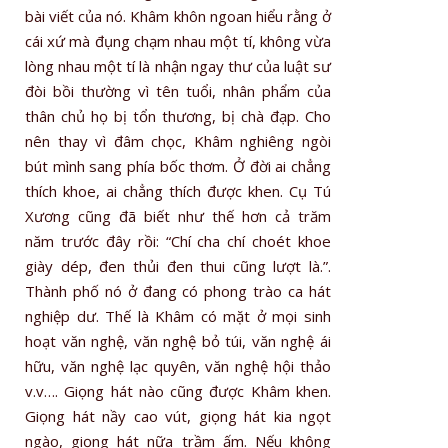
bài viết của nó. Khâm khôn ngoan hiểu rằng ở
cái xứ mà đụng chạm nhau một tí, không vừa
lòng nhau một tí là nhận ngay thư của luật sư
đòi bồi thường vì tên tuổi, nhân phẩm của
thân chủ họ bị tổn thương, bị chà đạp. Cho
nên thay vì đâm chọc, Khâm nghiêng ngòi
bút mình sang phía bốc thơm. Ở đời ai chẳng
thích khoe, ai chẳng thích được khen. Cụ Tú
Xương cũng đã biết như thế hơn cả trăm
năm trước đây rồi: “Chí cha chí choét khoe
giày dép, đen thủi đen thui cũng lượt là.”.
Thành phố nó ở đang có phong trào ca hát
nghiệp dư. Thế là Khâm có mặt ở mọi sinh
hoạt văn nghệ, văn nghệ bỏ túi, văn nghệ ái
hữu, văn nghệ lạc quyên, văn nghệ hội thảo
v.v…. Giọng hát nào cũng được Khâm khen.
Giọng hát nầy cao vút, giọng hát kia ngọt
ngào, giọng hát nữa trầm ấm. Nếu không