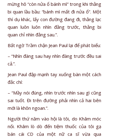
mừng hô “còn nửa ổ bánh mì” trong khi thằng
bi quan lầu bầu: “bánh mì mất đi nửa ổ”. Một
thí dụ khác, lấy con đường đang đi, thằng lạc
quan luôn luôn nhìn đằng trước, thằng bi
quan chỉ nhìn đằng sau.”.
Bất ngờ Trầm chận Jean Paul lại để phát biểu:
– “Nhìn đàng sau hay nhìn đàng trước đều sai
cả.”.
Jean Paul đập mạnh tay xuống bàn một cách
đắc chí:
– “Mầy nói đúng, nhìn trước nhìn sau gì cũng
sai tuốt. Đi trên đường phải nhìn cả hai bên
mới là khôn ngoan.”.
Người thứ năm vào hội là tôi, do Khâm móc
nối. Khâm lò dò đến tiệm thuốc của tôi gạ
bán cái CD của một nữ ca sĩ vừa qua