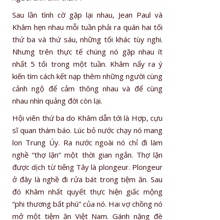
Sau lần tình cờ gặp lại nhau, Jean Paul và
Khâm hẹn nhau mỗi tuần phải ra quán hai tối
thứ ba và thứ sáu, những tối khác tùy nghi.
Nhưng trên thực tế chúng nó gặp nhau ít
nhất 5 tối trong một tuần. Khâm nẩy ra ý
kiến tìm cách kết nạp thêm những người cùng
cảnh ngộ để cảm thông nhau và để cùng
nhau nhìn quảng đời còn lại.
Hội viên thứ ba do Khâm dẫn tới là Hợp, cựu
sĩ quan thám báo. Lúc bỏ nước chạy nó mang
lon Trung Úy. Ra nước ngoài nó chỉ đi làm
nghề “thợ lặn” một thời gian ngắn. Thợ lặn
được dịch từ tiếng Tây là plongeur. Plongeur
ở đây là nghề đi rửa bát trong tiệm ăn. Sau
đó Khâm nhất quyết thực hiện giấc mộng
“phi thương bất phú” của nó. Hai vợ chồng nó
mở một tiệm ăn Việt Nam. Gánh nặng đè