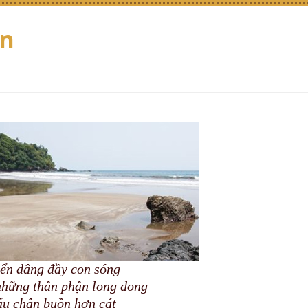
ồn
iển dâng đầy con sóng
những thân phận long đong
ấu chân buồn hơn cát