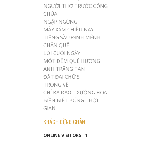
NGƯỜI THƠ TRƯỚC CỔNG
CHÙA
NGẬP NGỪNG
MÂY XÁM CHIỀU NAY
TIẾNG SẦU ĐỊNH MỆNH
CHÂN QUÊ
LỜI CUỐI NGÀY
MỘT ĐÊM QUÊ HƯƠNG
ÁNH TRĂNG TAN
ĐẤT ĐAI CHỮ S
TRÔNG VỀ
CHỈ BA ĐAO – XƯỚNG HỌA
BIỀN BIỆT BÓNG THỜI
GIAN
KHÁCH DỪNG CHÂN
ONLINE VISITORS:
1