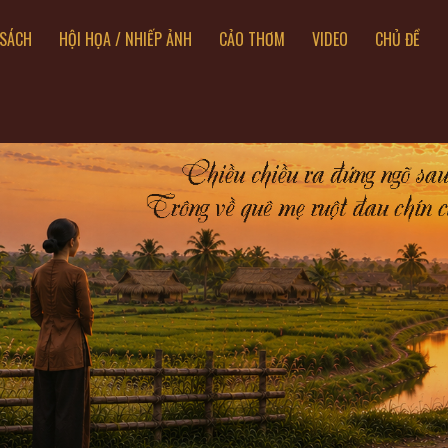
SÁCH
HỘI HỌA / NHIẾP ẢNH
CẢO THƠM
VIDEO
CHỦ ĐỀ