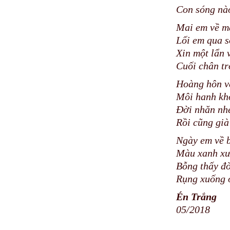
Con sóng nà
Mai em về m
Lối em qua s
Xin một lẩn 
Cuối chân tr
Hoàng hôn v
Môi hanh khô
Đời nhăn nhe
Rồi cũng già
Ngày em về b
Màu xanh xư
Bỗng thấy đ
Rụng xuống ơ
Én Trắng
05/2018