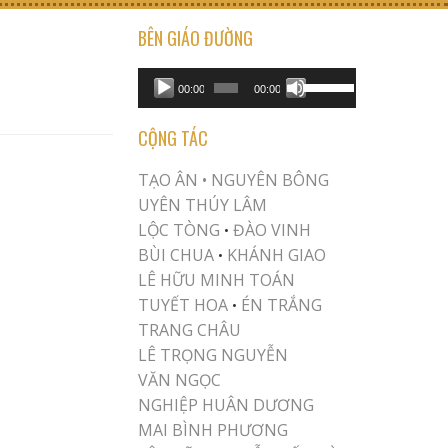
BÊN GIÁO ĐƯỜNG
USE UP/DOWN ARROW KEYS TO INCREASE OR DECREASE VOLUME.
Audio
00:00
00:00
Player
CỘNG TÁC
TẠO ÂN •
NGUYÊN BÔNG
UYÊN THÚY LÂM
LỘC TÒNG
ĐÀO VINH
•
BÙI CHUA
KHÁNH GIAO
•
LÊ HỮU MINH TOÁN
TUYẾT HOA
ÉN TRẮNG
•
TRANG CHÂU
LÊ TRỌNG NGUYỄN
VĂN NGỌC
NGHIỆP HUÂN DƯƠNG
MAI BÌNH PHƯƠNG