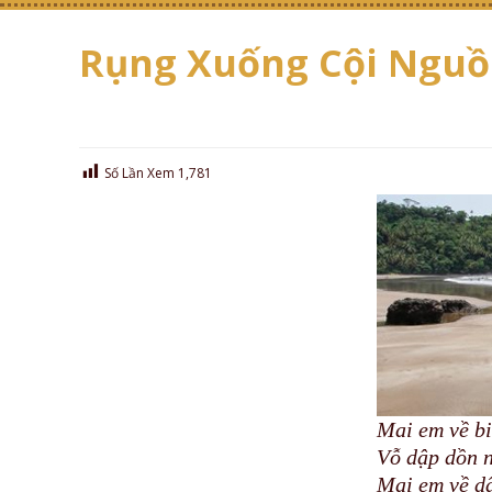
Rụng Xuống Cội Ngu
Số Lần Xem
1,781
Mai em về b
Vỗ dập dồn 
Mai em về d