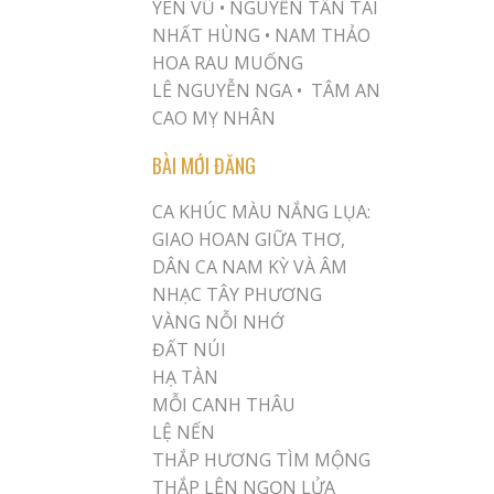
YÊN VŨ
•
NGUYỄN TẤN TÀI
NHẤT HÙNG
•
NAM THẢO
HOA RAU MUỐNG
LÊ NGUYỄN NGA •
TÂM AN
CAO MỴ NHÂN
BÀI MỚI ĐĂNG
CA KHÚC MÀU NẮNG LỤA:
GIAO HOAN GIỮA THƠ,
DÂN CA NAM KỲ VÀ ÂM
NHẠC TÂY PHƯƠNG
VÀNG NỖI NHỚ
ĐẤT NÚI
HẠ TÀN
MỖI CANH THÂU
LỆ NẾN
THẮP HƯƠNG TÌM MỘNG
THẮP LÊN NGỌN LỬA