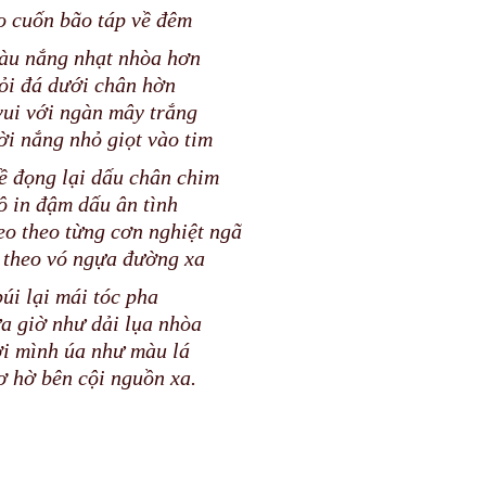
o cuốn bão táp về đêm
àu nắng nhạt nhòa hơn
ỏi đá dưới chân hờn
vui với ngàn mây trắng
ời nắng nhỏ giọt vào tim
ề đọng lại dấu chân chim
 in đậm dấu ân tình
o theo từng cơn nghiệt ngã
 theo vó ngựa đường xa
úi lại mái tóc pha
a giờ như dải lụa nhòa
ời mình úa như màu lá
 hờ bên cội nguồn xa.