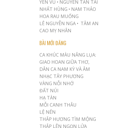
YÊN VŨ
•
NGUYỄN TẤN TÀI
NHẤT HÙNG
•
NAM THẢO
HOA RAU MUỐNG
LÊ NGUYỄN NGA •
TÂM AN
CAO MỴ NHÂN
BÀI MỚI ĐĂNG
CA KHÚC MÀU NẮNG LỤA:
GIAO HOAN GIỮA THƠ,
DÂN CA NAM KỲ VÀ ÂM
NHẠC TÂY PHƯƠNG
VÀNG NỖI NHỚ
ĐẤT NÚI
HẠ TÀN
MỖI CANH THÂU
LỆ NẾN
THẮP HƯƠNG TÌM MỘNG
THẮP LÊN NGỌN LỬA