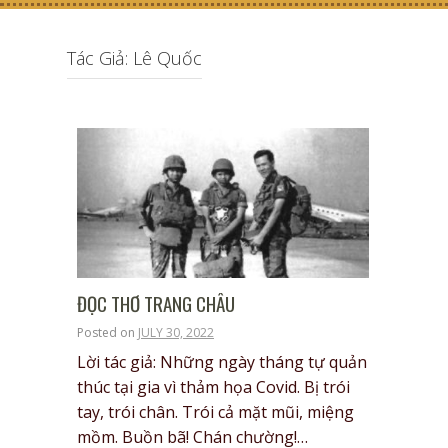
Tác Giả: Lê Quốc
ĐỌC THƠ TRANG CHÂU
Posted on
JULY 30, 2022
Lời tác giả: Những ngày tháng tự quản
thúc tại gia vì thảm họa Covid. Bị trói
tay, trói chân. Trói cả mặt mũi, miệng
mồm. Buồn bã! Chán chường!…