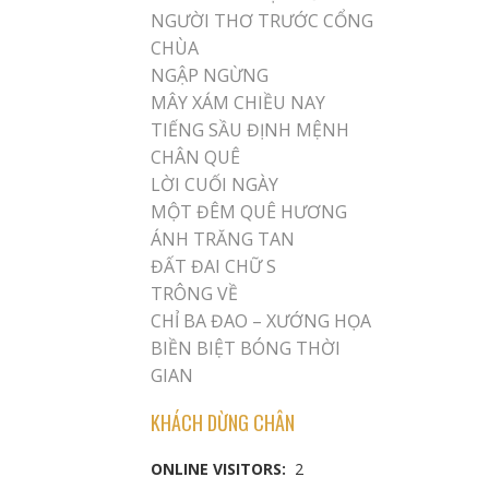
NGƯỜI THƠ TRƯỚC CỔNG
CHÙA
NGẬP NGỪNG
MÂY XÁM CHIỀU NAY
TIẾNG SẦU ĐỊNH MỆNH
CHÂN QUÊ
LỜI CUỐI NGÀY
MỘT ĐÊM QUÊ HƯƠNG
ÁNH TRĂNG TAN
ĐẤT ĐAI CHỮ S
TRÔNG VỀ
CHỈ BA ĐAO – XƯỚNG HỌA
BIỀN BIỆT BÓNG THỜI
GIAN
KHÁCH DỪNG CHÂN
ONLINE VISITORS:
2