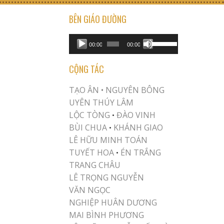
BÊN GIÁO ĐƯỜNG
USE UP/DOWN ARROW KEYS TO INCREASE OR DECREASE VOLUME.
Audio
00:00
00:00
Player
CỘNG TÁC
TẠO ÂN •
NGUYÊN BÔNG
UYÊN THÚY LÂM
LỘC TÒNG
ĐÀO VINH
•
BÙI CHUA
KHÁNH GIAO
•
LÊ HỮU MINH TOÁN
TUYẾT HOA
ÉN TRẮNG
•
TRANG CHÂU
LÊ TRỌNG NGUYỄN
VĂN NGỌC
NGHIỆP HUÂN DƯƠNG
MAI BÌNH PHƯƠNG