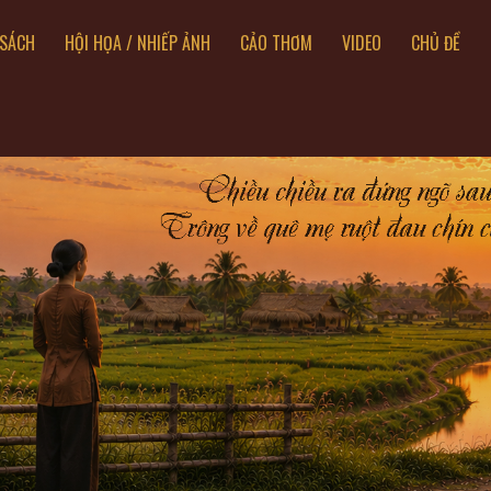
SÁCH
HỘI HỌA / NHIẾP ẢNH
CẢO THƠM
VIDEO
CHỦ ĐỀ