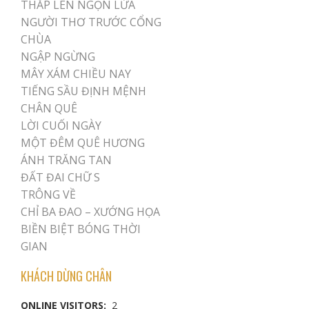
THẮP LÊN NGỌN LỬA
NGƯỜI THƠ TRƯỚC CỔNG
CHÙA
NGẬP NGỪNG
MÂY XÁM CHIỀU NAY
TIẾNG SẦU ĐỊNH MỆNH
CHÂN QUÊ
LỜI CUỐI NGÀY
MỘT ĐÊM QUÊ HƯƠNG
ÁNH TRĂNG TAN
ĐẤT ĐAI CHỮ S
TRÔNG VỀ
CHỈ BA ĐAO – XƯỚNG HỌA
BIỀN BIỆT BÓNG THỜI
GIAN
KHÁCH DỪNG CHÂN
ONLINE VISITORS:
2