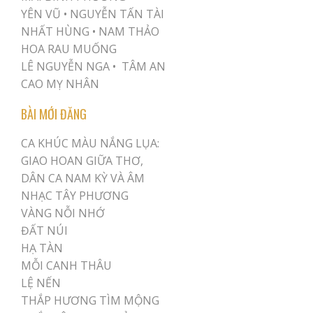
YÊN VŨ
•
NGUYỄN TẤN TÀI
NHẤT HÙNG
•
NAM THẢO
HOA RAU MUỐNG
LÊ NGUYỄN NGA •
TÂM AN
CAO MỴ NHÂN
BÀI MỚI ĐĂNG
CA KHÚC MÀU NẮNG LỤA:
GIAO HOAN GIỮA THƠ,
DÂN CA NAM KỲ VÀ ÂM
NHẠC TÂY PHƯƠNG
VÀNG NỖI NHỚ
ĐẤT NÚI
HẠ TÀN
MỖI CANH THÂU
LỆ NẾN
THẮP HƯƠNG TÌM MỘNG