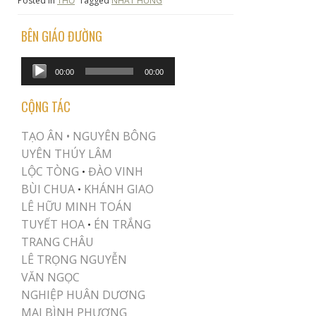
Posted in
THƠ
Tagged
NHẤT HÙNG
BÊN GIÁO ĐƯỜNG
Audio
00:00
00:00
Player
CỘNG TÁC
TẠO ÂN •
NGUYÊN BÔNG
UYÊN THÚY LÂM
LỘC TÒNG
ĐÀO VINH
•
BÙI CHUA
KHÁNH GIAO
•
LÊ HỮU MINH TOÁN
TUYẾT HOA
ÉN TRẮNG
•
TRANG CHÂU
LÊ TRỌNG NGUYỄN
VĂN NGỌC
NGHIỆP HUÂN DƯƠNG
MAI BÌNH PHƯƠNG