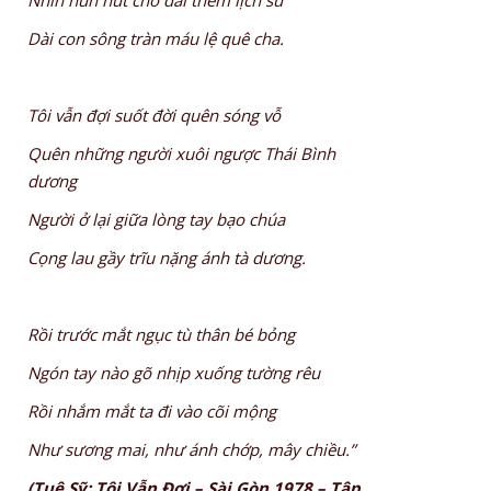
Dài con sông tràn máu lệ quê cha.
Tôi vẫn đợi suốt đời quên sóng vỗ
Quên những người xuôi ngược Thái Bình
dương
Người ở lại giữa lòng tay bạo chúa
Cọng lau gầy trĩu nặng ánh tà dương.
Rồi trước mắt ngục tù thân bé bỏng
Ngón tay nào gõ nhịp xuống tường rêu
Rồi nhắm mắt ta đi vào cõi mộng
Như sương mai, như ánh chớp, mây chiều.”
(Tuệ Sỹ: Tôi Vẫn Đợi – Sài Gòn 1978 – Tập