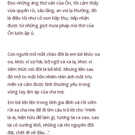
Đọc những áng thơ văn của Ôn, tôi cảm thấy
vừa quyến rũ, sâu lắng, an vui lạ thường, đó
là điều tôi như cỏ non hấp thụ, tiếp nhận
được từ những giọt mưa pháp mà thơ của
Ôn luôn ấp ủ.
Con người mở mắt chào đời là em bé khóc oa
oa, khóc vì sợ hãi, bỡ ngỡ và xa lạ, khóc vì
tiềm thức nói đời là bể khổ. Nhưng liền sau
đó mở to mắt hồn nhiên nhìn ánh mắt trìu
mến và cảm được tình thương yêu trong
vòng tay ấm áp của cha mẹ.
Em bé lớn lên trong tình gia đình và rồi sớm
rời xa cha mẹ để đi tìm câu trả lời cho “mình
là ai, hiện hữu để làm gì, tương lai ra sao, sao
lại có sướng khổ, những cái nhị nguyên đối
đãi, chết đi về đâu…”.