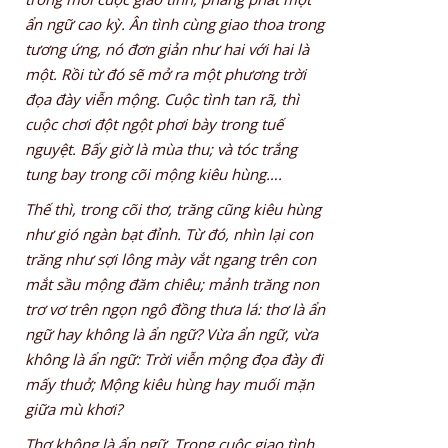
ẩn ngữ cao kỳ. Ân tình cùng giao thoa trong
tương ứng, nó đơn giản như hai với hai là
một. Rồi từ đó sẽ mở ra một phương trời
đọa đày viễn mộng. Cuộc tình tan rã, thì
cuộc chơi đột ngột phơi bày trong tuế
nguyệt. Bấy giờ là mùa thu; và tóc trắng
tung bay trong cõi mộng kiêu hùng….
Thế thì, trong cõi thơ, trăng cũng kiêu hùng
như gió ngàn bạt đỉnh. Từ đó, nhìn lại con
trăng như sợi lông mày vắt ngang trên con
mắt sầu mộng đăm chiêu; mảnh trăng non
trơ vơ trên ngọn ngô đồng thưa lá: thơ là ẩn
ngữ hay không là ẩn ngữ? Vừa ẩn ngữ, vừa
không là ẩn ngữ: Trời viễn mộng đọa đày đi
mấy thuở; Mộng kiêu hùng hay muối mặn
giữa mù khơi?
Thơ không là ẩn ngữ. Trong cuộc giao tình