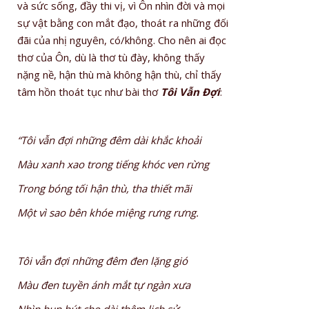
và sức sống, đầy thi vị, vì Ôn nhìn đời và mọi
sự vật bằng con mắt đạo, thoát ra những đối
đãi của nhị nguyên, có/không. Cho nên ai đọc
thơ của Ôn, dù là thơ tù đày, không thấy
nặng nề, hận thù mà không hận thù, chỉ thấy
tâm hồn thoát tục như bài thơ
Tôi Vẫn Đợi
:
“Tôi vẫn đợi những đêm dài khắc khoải
Màu xanh xao trong tiếng khóc ven rừng
Trong bóng tối hận thù, tha thiết mãi
Một vì sao bên khóe miệng rưng rưng.
Tôi vẫn đợi những đêm đen lặng gió
Màu đen tuyền ánh mắt tự ngàn xưa
Nhìn hun hút cho dài thêm lịch sử