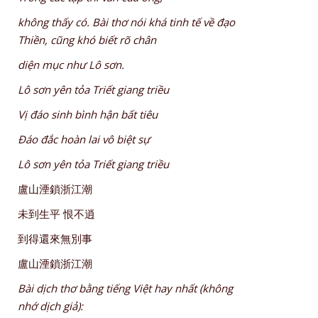
không thấy có. Bài thơ nói khá tinh tế về đạo
Thiền, cũng khó biết rõ chân
diện mục như Lô sơn.
Lô sơn yên tỏa Triết giang triều
Vị đáo sinh bình hận bất tiêu
Đáo đắc hoàn lai vô biệt sự
Lô sơn yên tỏa Triết giang triều
盧山湮鎖浙江潮
未到生平 恨不逍
到得還來無別事
盧山湮鎖浙江潮
Bài dịch thơ bằng tiếng Việt hay nhất (không
nhớ dịch giả):