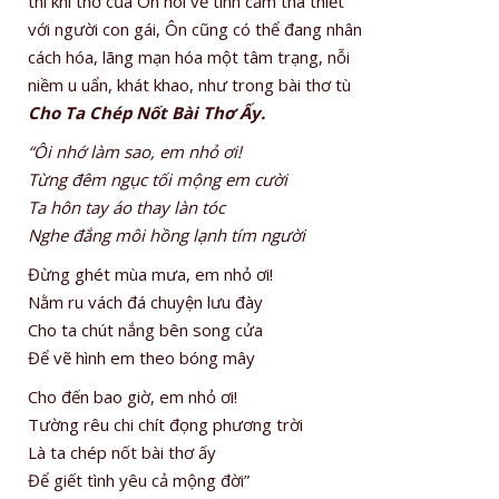
thì khi thơ của Ôn nói về tình cảm tha thiết
với người con gái, Ôn cũng có thể đang nhân
cách hóa, lãng mạn hóa một tâm trạng, nỗi
niềm u uẩn, khát khao, như trong bài thơ tù
Cho Ta Chép Nốt Bài Thơ Ấy.
“Ôi nhớ làm sao, em nhỏ ơi!
Từng đêm ngục tối mộng em cười
Ta hôn tay áo thay làn tóc
Nghe đắng môi hồng lạnh tím người
Đừng ghét mùa mưa, em nhỏ ơi!
Nằm ru vách đá chuyện lưu đày
Cho ta chút nắng bên song cửa
Để vẽ hình em theo bóng mây
Cho đến bao giờ, em nhỏ ơi!
Tường rêu chi chít đọng phương trời
Là ta chép nốt bài thơ ấy
Để giết tình yêu cả mộng đời”