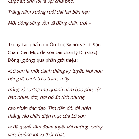
Cuộc ân tình lơi lả vội chia phôi
Trăng nằm xuống ruỗi dài hai bến hẹn
Một dòng sông vồn vã động chân trời »
Trong tác phẩm đó Ôn Tuệ Sỹ nói về Lô Sơn
Chân Diện Mục để xóa tan chân lý Dị (khác)
Đồng (giống) qua phần giới thiệu :
«Lô sơn là một danh thắng kỳ tuyệt. Núi non
hùng vĩ, cảnh trí u trầm, mây
trắng và sương mù quanh năm bao phủ, từ
bao nhiêu đời, nơi đó ẩn tích những
cao nhân đắc đạo. Tìm đến đó, để nhìn
thẳng vào chân diện mục của Lô sơn,
là đã quyết tâm đoạn tuyệt với những vương
vấn, buông lơi và thắt chặt,