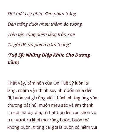
Đôi mắt cay phím đen phím trắng
Đen trắng đuổi nhau thành ảo tượng
Trên tận cùng điểm lặng tròn xoe
Ta gửi đó ưu phiền năm tháng”
(
Tuệ Sỹ: Những Điệp Khúc Cho Dương
Cầm
)
Thật vậy, tâm hồn của Ôn Tuệ Sỹ luôn lai
láng, nhậm vận thịnh suy như bốn mùa đến
đi, buồn vui gì cũng viết thành những áng văn
chương bất hủ, muôn màu sắc và âm thanh,
có sơn hà đại địa, từ hạt bụi đến càn khôn vũ
trụ, vượt ra khỏi mọi ràng buộc, buồn mà
không buồn, trong cái gọi là buồn có niềm vui