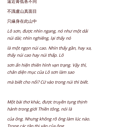
遠近膏低各不同
不識盧山真面目
只緣身在此山中
Lô sơn, được nhìn ngang, nó như một dải
núi dài; nhìn nghiêng, lại thấy nó
là một ngọn núi cao. Nhìn thấy gần, hay xa,
thấy núi cao hay núi thấp. Lô
sơn ẩn hiện thiên hình vạn trạng. Vậy thì,
chân diện mục của Lô sơn làm sao
mà biết cho nổi? Cứ vào trong núi thì biết.
Một bài thơ khác, được truyền tụng thịnh
hành trong giới Thiền tông, nói là
của ông. Nhưng không rõ ông làm lúc nào.
Trong các tập thi văn của ông,