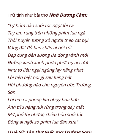
Trữ tình như bài thơ
Nhớ Dương Cầm:
“Tự hôm nào suối tóc ngọt lời ca
Tay em rung trên những phím lụa ngà
Thôi huyễn tượng xô người theo cát bụi
Vùng đất đỏ bàn chân ai bối rối
Đạp cung đàn sương ứa đọng vành môi
Đường xanh xanh phơn phớt nụ ai cười
Như tơ liễu ngại ngùng lay nắng nhạt
Lời tiễn biệt nói gì sau tiếng hát
Hỏi phương nào cho nguyện ước Trường
Sơn
Lời em ca phong kín nhụy hoa hờn
Anh trĩu nặng núi rừng trong đáy mắt
Mờ phố thị những chiều hôn suối tóc
Bóng ai ngồi so phím lụa đàn xưa”
(Tuệ Sỹ: Tập thơ Giấc mơ Trường Sơn)