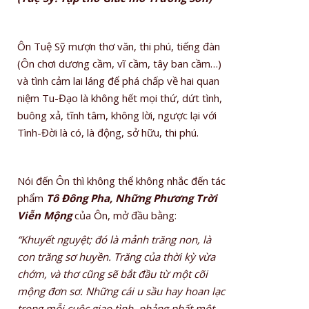
Ôn Tuệ Sỹ mượn thơ văn, thi phú, tiếng đàn
(Ôn chơi dương cầm, vĩ cầm, tây ban cầm…)
và tình cảm lai láng để phá chấp về hai quan
niệm Tu-Đạo là không hết mọi thứ, dứt tình,
buông xả, tĩnh tâm, không lời, ngược lại với
Tình-Đời là có, là động, sở hữu, thi phú.
Nói đến Ôn thì không thể không nhắc đến tác
phẩm
Tô Đông Pha, Những Phương Trời
Viễn Mộng
của Ôn, mở đầu bằng:
“Khuyết nguyệt; đó là mảnh trăng non, là
con trăng sơ huyền. Trăng của thời kỳ vừa
chớm, và thơ cũng sẽ bắt đầu từ một cõi
mộng đơn sơ. Những cái u sầu hay hoan lạc
trong mỗi cuộc giao tình, phảng phất một