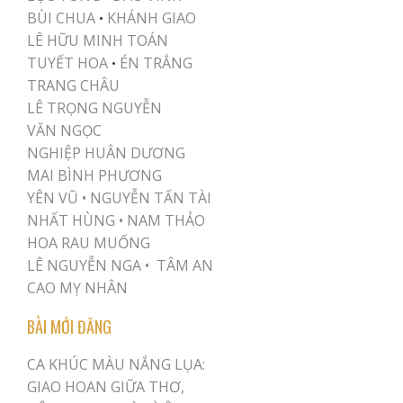
BÙI CHUA
KHÁNH GIAO
•
LÊ HỮU MINH TOÁN
TUYẾT HOA
ÉN TRẮNG
•
TRANG CHÂU
LÊ TRỌNG NGUYỄN
VĂN NGỌC
NGHIỆP HUÂN DƯƠNG
MAI BÌNH PHƯƠNG
YÊN VŨ
•
NGUYỄN TẤN TÀI
NHẤT HÙNG
•
NAM THẢO
HOA RAU MUỐNG
LÊ NGUYỄN NGA •
TÂM AN
CAO MỴ NHÂN
BÀI MỚI ĐĂNG
CA KHÚC MÀU NẮNG LỤA:
GIAO HOAN GIỮA THƠ,