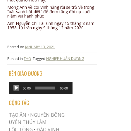
Mong Anh về cõi Vĩnh hằng rồi sẽ trở về trong
“bất sanh bất diệt” để đem tặng đời nụ cười
niềm vui hạnh phúc
Anh Nguyễn Chí Tài sinh ngày 15 tháng 8 năm
1958, từ trần ngày 9 tháng 12 năm 2020.
Posted on
JANUARY 13, 2021
Posted in
THƠ
Tagged
NGHIỆP HUÂN DƯƠNG
BÊN GIÁO ĐƯỜNG
Audio
00:00
00:00
Player
CỘNG TÁC
TẠO ÂN •
NGUYÊN BÔNG
UYÊN THÚY LÂM
LỘC TÒNG
ĐÀO VINH
•