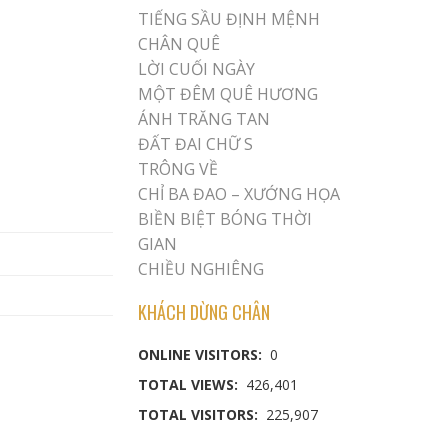
TIẾNG SẦU ĐỊNH MỆNH
CHÂN QUÊ
LỜI CUỐI NGÀY
MỘT ĐÊM QUÊ HƯƠNG
ÁNH TRĂNG TAN
ĐẤT ĐAI CHỮ S
TRÔNG VỀ
CHỈ BA ĐAO – XƯỚNG HỌA
BIỀN BIỆT BÓNG THỜI
GIAN
CHIỀU NGHIÊNG
KHÁCH DỪNG CHÂN
ONLINE VISITORS:
0
TOTAL VIEWS:
426,401
TOTAL VISITORS:
225,907