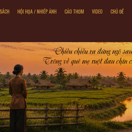
SÁCH
HỘI HỌA / NHIẾP ẢNH
CẢO THƠM
VIDEO
CHỦ ĐỀ