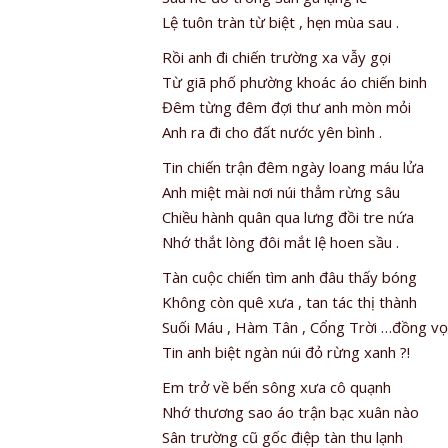
Lệ tuôn tràn từ biệt , hẹn mùa sau .
Rồi anh đi chiến trường xa vẫy gọi
Từ giã phố phường khoác áo chiến binh
Đêm từng đêm đợi thư anh mòn mỏi
Anh ra đi cho đất nước yên bình .
Tin chiến trận đêm ngày loang máu lửa
Anh miệt mài nơi núi thẳm rừng sâu
Chiều hành quân qua lưng đồi tre nứa
Nhớ thắt lòng đôi mắt lệ hoen sầu .
Tàn cuộc chiến tìm anh đâu thấy bóng
Không còn quê xưa , tan tác thị thành
Suối Máu , Hàm Tân , Cổng Trời …đồng v
Tin anh biệt ngàn núi đỏ rừng xanh ?!
Em trở về bến sông xưa cô quạnh
Nhớ thương sao áo trận bạc xuân nào
Sân trường cũ gốc điệp tàn thu lạnh