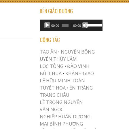
BÊN GIÁO ĐƯỜNG
USE UP/DOWN ARROW KEYS TO INCREASE OR DECREASE VOLUME.
Audio
00:00
00:00
Player
CỘNG TÁC
TẠO ÂN •
NGUYÊN BÔNG
UYÊN THÚY LÂM
LỘC TÒNG
ĐÀO VINH
•
BÙI CHUA
KHÁNH GIAO
•
LÊ HỮU MINH TOÁN
TUYẾT HOA
ÉN TRẮNG
•
TRANG CHÂU
LÊ TRỌNG NGUYỄN
VĂN NGỌC
NGHIỆP HUÂN DƯƠNG
MAI BÌNH PHƯƠNG