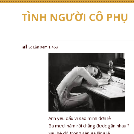
TÌNH NGƯỜI CÔ PHỤ
Số Lần Xem
1,468
Anh yêu dấu vì sao mình đơn lẻ
Ba mươi năm rồi chẳng được gần nhau ?
Sau hè đó trong sân ga lặng lẽ