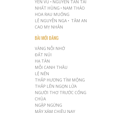
YÊN VŨ
•
NGUYỄN TẤN TÀI
NHẤT HÙNG
•
NAM THẢO
HOA RAU MUỐNG
LÊ NGUYỄN NGA •
TÂM AN
CAO MỴ NHÂN
BÀI MỚI ĐĂNG
VÀNG NỖI NHỚ
ĐẤT NÚI
HẠ TÀN
MỖI CANH THÂU
LỆ NẾN
THẮP HƯƠNG TÌM MỘNG
THẮP LÊN NGỌN LỬA
NGƯỜI THƠ TRƯỚC CỔNG
CHÙA
NGẬP NGỪNG
MÂY XÁM CHIỀU NAY