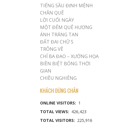
TIẾNG SẦU ĐỊNH MỆNH
CHÂN QUÊ
LỜI CUỐI NGÀY
MỘT ĐÊM QUÊ HƯƠNG
ÁNH TRĂNG TAN
ĐẤT ĐAI CHỮ S
TRÔNG VỀ
CHỈ BA ĐAO – XƯỚNG HỌA
BIỀN BIỆT BÓNG THỜI
GIAN
CHIỀU NGHIÊNG
KHÁCH DỪNG CHÂN
ONLINE VISITORS:
1
TOTAL VIEWS:
426,423
TOTAL VISITORS:
225,916