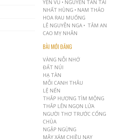
YÊN VŨ
•
NGUYỄN TẤN TÀI
NHẤT HÙNG
•
NAM THẢO
HOA RAU MUỐNG
LÊ NGUYỄN NGA •
TÂM AN
CAO MỴ NHÂN
BÀI MỚI ĐĂNG
VÀNG NỖI NHỚ
ĐẤT NÚI
HẠ TÀN
MỖI CANH THÂU
LỆ NẾN
THẮP HƯƠNG TÌM MỘNG
THẮP LÊN NGỌN LỬA
NGƯỜI THƠ TRƯỚC CỔNG
CHÙA
NGẬP NGỪNG
MÂY XÁM CHIỀU NAY