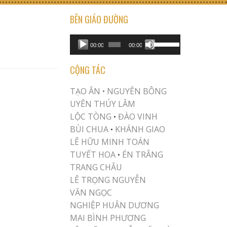
BÊN GIÁO ĐƯỜNG
USE UP/DOWN ARROW KEYS TO INCREASE OR DECREASE VOLUME.
Audio
00:00
00:00
Player
CỘNG TÁC
TẠO ÂN •
NGUYÊN BÔNG
UYÊN THÚY LÂM
LỘC TÒNG
ĐÀO VINH
•
BÙI CHUA
KHÁNH GIAO
•
LÊ HỮU MINH TOÁN
TUYẾT HOA
ÉN TRẮNG
•
TRANG CHÂU
LÊ TRỌNG NGUYỄN
VĂN NGỌC
NGHIỆP HUÂN DƯƠNG
MAI BÌNH PHƯƠNG