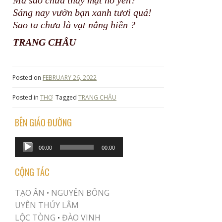
Mà sao chưa thấy mặt hồ yên?
Sáng nay vườn bạn xanh tươi quá!
Sao ta chưa là vạt nắng hiền ?
TRANG CHÂU
Posted on
FEBRUARY 26, 2022
Posted in
THƠ
Tagged
TRANG CHÂU
BÊN GIÁO ĐƯỜNG
Audio
00:00
00:00
Player
CỘNG TÁC
TẠO ÂN •
NGUYÊN BÔNG
UYÊN THÚY LÂM
LỘC TÒNG
ĐÀO VINH
•