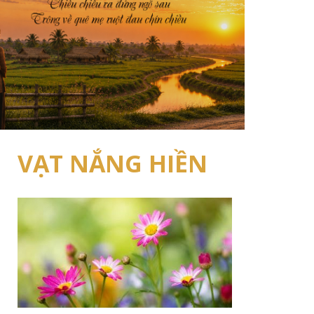
VẠT NẮNG HIỀN