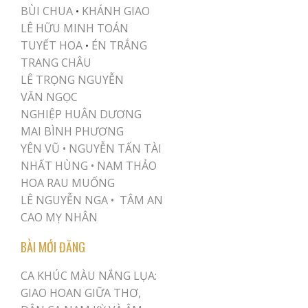
BÙI CHUA
KHÁNH GIAO
•
LÊ HỮU MINH TOÁN
TUYẾT HOA
ÉN TRẮNG
•
TRANG CHÂU
LÊ TRỌNG NGUYỄN
VĂN NGỌC
NGHIỆP HUÂN DƯƠNG
MAI BÌNH PHƯƠNG
YÊN VŨ
•
NGUYỄN TẤN TÀI
NHẤT HÙNG
•
NAM THẢO
HOA RAU MUỐNG
LÊ NGUYỄN NGA •
TÂM AN
CAO MỴ NHÂN
BÀI MỚI ĐĂNG
CA KHÚC MÀU NẮNG LỤA:
GIAO HOAN GIỮA THƠ,