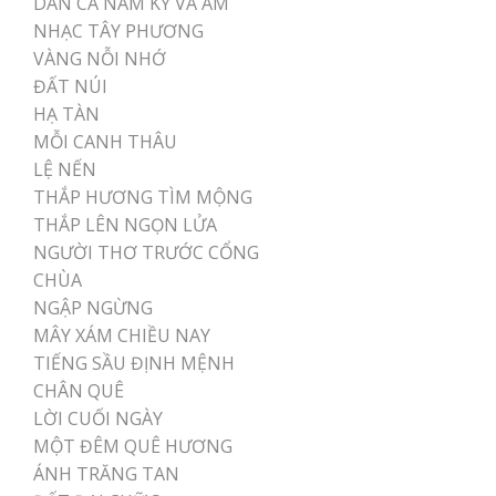
DÂN CA NAM KỲ VÀ ÂM
NHẠC TÂY PHƯƠNG
VÀNG NỖI NHỚ
ĐẤT NÚI
HẠ TÀN
MỖI CANH THÂU
LỆ NẾN
THẮP HƯƠNG TÌM MỘNG
THẮP LÊN NGỌN LỬA
NGƯỜI THƠ TRƯỚC CỔNG
CHÙA
NGẬP NGỪNG
MÂY XÁM CHIỀU NAY
TIẾNG SẦU ĐỊNH MỆNH
CHÂN QUÊ
LỜI CUỐI NGÀY
MỘT ĐÊM QUÊ HƯƠNG
ÁNH TRĂNG TAN