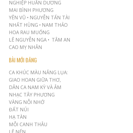
NGHIỆP HUÂN DƯƠNG
MAI BÌNH PHƯƠNG
YÊN VŨ
•
NGUYỄN TẤN TÀI
NHẤT HÙNG
•
NAM THẢO
HOA RAU MUỐNG
LÊ NGUYỄN NGA •
TÂM AN
CAO MỴ NHÂN
BÀI MỚI ĐĂNG
CA KHÚC MÀU NẮNG LỤA:
GIAO HOAN GIỮA THƠ,
DÂN CA NAM KỲ VÀ ÂM
NHẠC TÂY PHƯƠNG
VÀNG NỖI NHỚ
ĐẤT NÚI
HẠ TÀN
MỖI CANH THÂU
LỆ NẾN