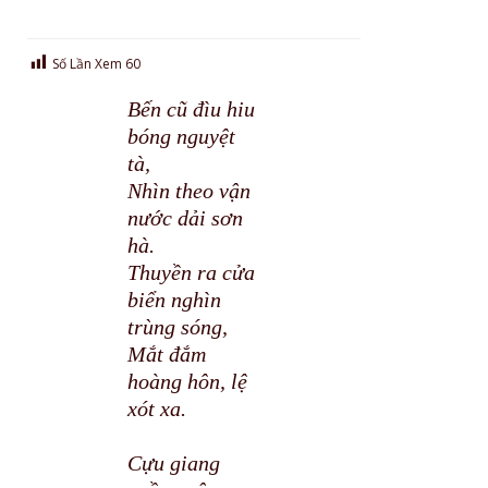
Số Lần Xem
60
Bến cũ đìu hiu
bóng nguyệt
tà,
Nhìn theo vận
nước dải sơn
hà.
Thuyền ra cửa
biển nghìn
trùng sóng,
Mắt đắm
hoàng hôn, lệ
xót xa.
Cựu giang