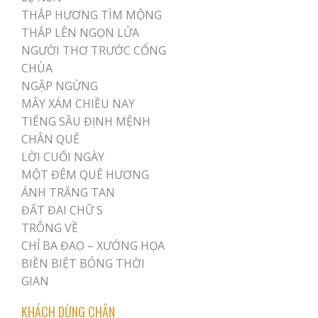
THẮP HƯƠNG TÌM MỘNG
THẮP LÊN NGỌN LỬA
NGƯỜI THƠ TRƯỚC CỔNG
CHÙA
NGẬP NGỪNG
MÂY XÁM CHIỀU NAY
TIẾNG SẦU ĐỊNH MỆNH
CHÂN QUÊ
LỜI CUỐI NGÀY
MỘT ĐÊM QUÊ HƯƠNG
ÁNH TRĂNG TAN
ĐẤT ĐAI CHỮ S
TRÔNG VỀ
CHỈ BA ĐAO – XƯỚNG HỌA
BIỀN BIỆT BÓNG THỜI
GIAN
KHÁCH DỪNG CHÂN