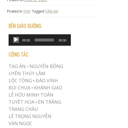
Posted in
THƠ
Tagged
TÂM AN
BÊN GIÁO ĐƯỜNG
Audio
00:00
00:00
Player
CỘNG TÁC
TẠO ÂN •
NGUYÊN BÔNG
UYÊN THÚY LÂM
LỘC TÒNG
ĐÀO VINH
•
BÙI CHUA
KHÁNH GIAO
•
LÊ HỮU MINH TOÁN
TUYẾT HOA
ÉN TRẮNG
•
TRANG CHÂU
LÊ TRỌNG NGUYỄN
VĂN NGỌC