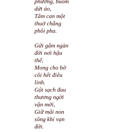
phương, buồm
dứt áo,
Tâm can một
thuở chẳng
phôi pha.
Gửi gắm ngàn
đời nơi hậu
thế,
Mong cho bờ
cõi hết điêu
linh.
Gột sạch đau
thương ngời
vận mới,
Giữ mãi non
sông khí vạn
đời.