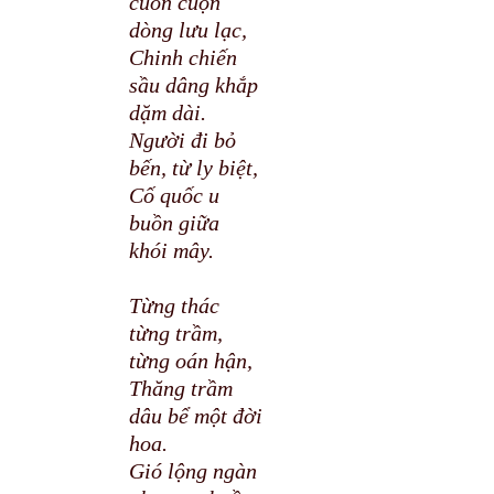
cuồn cuộn
dòng lưu lạc,
Chinh chiến
sầu dâng khắp
dặm dài.
Người đi bỏ
bến, từ ly biệt,
Cố quốc u
buồn giữa
khói mây.
Từng thác
từng trầm,
từng oán hận,
Thăng trầm
dâu bể một đời
hoa.
Gió lộng ngàn