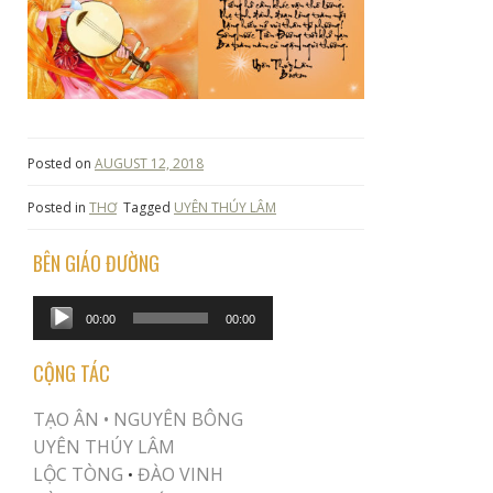
Posted on
AUGUST 12, 2018
Posted in
THƠ
Tagged
UYÊN THÚY LÂM
BÊN GIÁO ĐƯỜNG
Audio
00:00
00:00
Player
CỘNG TÁC
TẠO ÂN •
NGUYÊN BÔNG
UYÊN THÚY LÂM
LỘC TÒNG
ĐÀO VINH
•