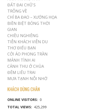
ĐẤT ĐAI CHỮ S
TRÔNG VỀ
CHỈ BA ĐAO – XƯỚNG HỌA
BIỀN BIỆT BÓNG THỜI
GIAN
CHIỀU NGHIÊNG
TIỄN KHÁCH VIỄN DU
THƠ ĐIẾU BẠN
CỞI ÁO PHONG TRẦN
MẢNH TÌNH AI
CẢNH THU Ở CHÙA
ĐÊM LIÊU TRAI
MƯA TẠNH NỖI NHỚ
KHÁCH DỪNG CHÂN
ONLINE VISITORS:
0
TOTAL VIEWS:
425,299