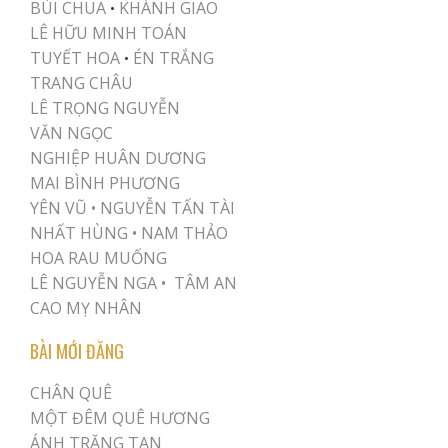
BÙI CHUA
KHÁNH GIAO
•
LÊ HỮU MINH TOÁN
TUYẾT HOA
ÉN TRẮNG
•
TRANG CHÂU
LÊ TRỌNG NGUYỄN
VĂN NGỌC
NGHIỆP HUÂN DƯƠNG
MAI BÌNH PHƯƠNG
YÊN VŨ
•
NGUYỄN TẤN TÀI
NHẤT HÙNG
•
NAM THẢO
HOA RAU MUỐNG
LÊ NGUYỄN NGA •
TÂM AN
CAO MỴ NHÂN
BÀI MỚI ĐĂNG
CHÂN QUÊ
MỘT ĐÊM QUÊ HƯƠNG
ÁNH TRĂNG TAN