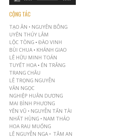
Player
CỘNG TÁC
TẠO ÂN •
NGUYÊN BÔNG
UYÊN THÚY LÂM
LỘC TÒNG
ĐÀO VINH
•
BÙI CHUA
KHÁNH GIAO
•
LÊ HỮU MINH TOÁN
TUYẾT HOA
ÉN TRẮNG
•
TRANG CHÂU
LÊ TRỌNG NGUYỄN
VĂN NGỌC
NGHIỆP HUÂN DƯƠNG
MAI BÌNH PHƯƠNG
YÊN VŨ
•
NGUYỄN TẤN TÀI
NHẤT HÙNG
•
NAM THẢO
HOA RAU MUỐNG
LÊ NGUYỄN NGA •
TÂM AN