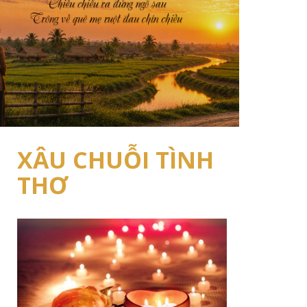
XÂU CHUỖI TÌNH
THƠ