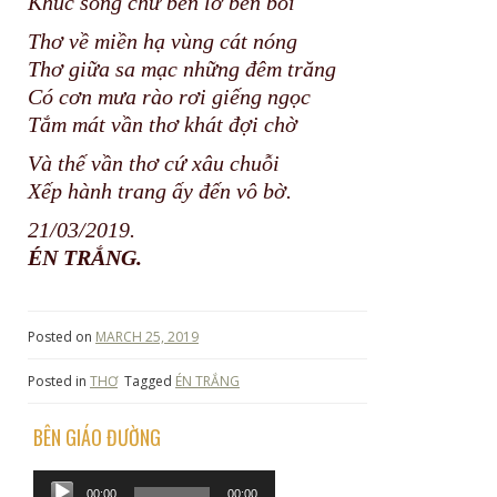
Khúc sông chừ bên lỡ bên bồi
Thơ về miền hạ vùng cát nóng
Thơ giữa sa mạc những đêm trăng
Có cơn mưa rào rơi giếng ngọc
Tắm mát vần thơ khát đợi chờ
Và thế vần thơ cứ xâu chuỗi
Xếp hành trang ấy đến vô bờ.
21/03/2019.
ÉN TRẮNG.
Posted on
MARCH 25, 2019
Posted in
THƠ
Tagged
ÉN TRẮNG
BÊN GIÁO ĐƯỜNG
Audio
00:00
00:00