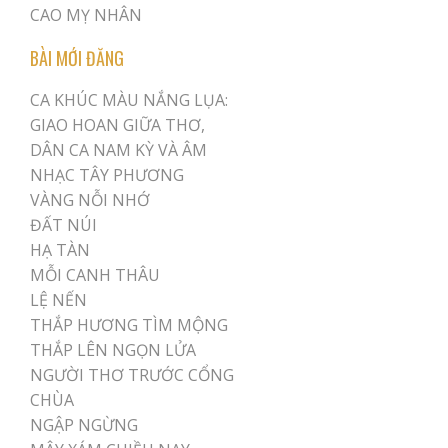
CAO MỴ NHÂN
BÀI MỚI ĐĂNG
CA KHÚC MÀU NẮNG LỤA:
GIAO HOAN GIỮA THƠ,
DÂN CA NAM KỲ VÀ ÂM
NHẠC TÂY PHƯƠNG
VÀNG NỖI NHỚ
ĐẤT NÚI
HẠ TÀN
MỖI CANH THÂU
LỆ NẾN
THẮP HƯƠNG TÌM MỘNG
THẮP LÊN NGỌN LỬA
NGƯỜI THƠ TRƯỚC CỔNG
CHÙA
NGẬP NGỪNG