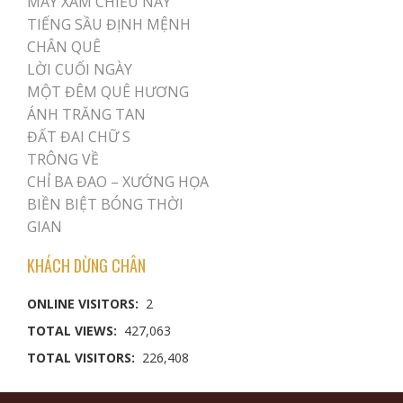
MÂY XÁM CHIỀU NAY
TIẾNG SẦU ĐỊNH MỆNH
CHÂN QUÊ
LỜI CUỐI NGÀY
MỘT ĐÊM QUÊ HƯƠNG
ÁNH TRĂNG TAN
ĐẤT ĐAI CHỮ S
TRÔNG VỀ
CHỈ BA ĐAO – XƯỚNG HỌA
BIỀN BIỆT BÓNG THỜI
GIAN
KHÁCH DỪNG CHÂN
ONLINE VISITORS:
2
TOTAL VIEWS:
427,063
TOTAL VISITORS:
226,408