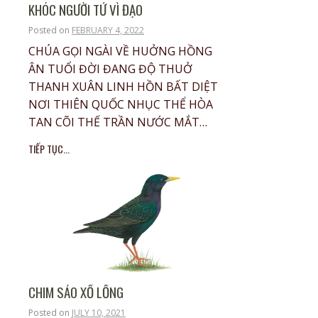
KHÓC NGƯỜI TỬ VÌ ĐẠO
Posted on
FEBRUARY 4, 2022
CHÚA GỌI NGÀI VỀ HUỞNG HỒNG
ÂN TUỔI ĐỜI ĐANG ĐỘ THUỞ
THANH XUÂN LINH HỒN BẤT DIỆT
NƠI THIÊN QUỐC NHỤC THỂ HÒA
TAN CÕI THẾ TRẦN NƯỚC MẮT…
TIẾP TỤC...
CHIM SÁO XỔ LỒNG
Posted on
JULY 10, 2021