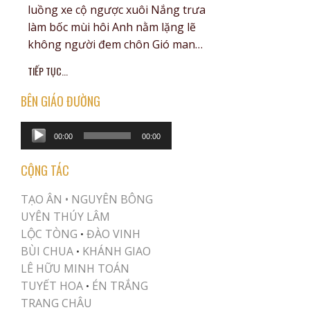
luồng xe cộ ngược xuôi Nắng trưa
làm bốc mùi hôi Anh nằm lặng lẽ
không người đem chôn Gió man…
TIẾP TỤC...
BÊN GIÁO ĐƯỜNG
Audio
00:00
00:00
Player
CỘNG TÁC
TẠO ÂN •
NGUYÊN BÔNG
UYÊN THÚY LÂM
LỘC TÒNG
ĐÀO VINH
•
BÙI CHUA
KHÁNH GIAO
•
LÊ HỮU MINH TOÁN
TUYẾT HOA
ÉN TRẮNG
•
TRANG CHÂU