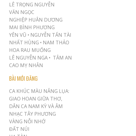
LÊ TRỌNG NGUYỄN
VĂN NGỌC
NGHIỆP HUÂN DƯƠNG
MAI BÌNH PHƯƠNG
YÊN VŨ
•
NGUYỄN TẤN TÀI
NHẤT HÙNG
•
NAM THẢO
HOA RAU MUỐNG
LÊ NGUYỄN NGA •
TÂM AN
CAO MỴ NHÂN
BÀI MỚI ĐĂNG
CA KHÚC MÀU NẮNG LỤA:
GIAO HOAN GIỮA THƠ,
DÂN CA NAM KỲ VÀ ÂM
NHẠC TÂY PHƯƠNG
VÀNG NỖI NHỚ
ĐẤT NÚI