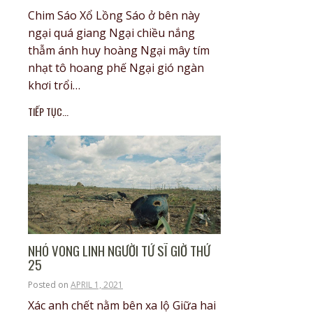
Chim Sáo Xổ Lồng Sáo ở bên này
ngại quá giang Ngại chiều nắng
thẫm ánh huy hoàng Ngại mây tím
nhạt tô hoang phế Ngại gió ngàn
khơi trổi…
TIẾP TỤC...
NHÓ VONG LINH NGƯỜI TỬ SĨ GIỜ THỨ
25
Posted on
APRIL 1, 2021
Xác anh chết nằm bên xa lộ Giữa hai