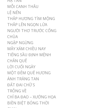
HẠ TÀN
MỖI CANH THÂU
LỆ NẾN
THẮP HƯƠNG TÌM MỘNG
THẮP LÊN NGỌN LỬA
NGƯỜI THƠ TRƯỚC CỔNG
CHÙA
NGẬP NGỪNG
MÂY XÁM CHIỀU NAY
TIẾNG SẦU ĐỊNH MỆNH
CHÂN QUÊ
LỜI CUỐI NGÀY
MỘT ĐÊM QUÊ HƯƠNG
ÁNH TRĂNG TAN
ĐẤT ĐAI CHỮ S
TRÔNG VỀ
CHỈ BA ĐAO – XƯỚNG HỌA
BIỀN BIỆT BÓNG THỜI